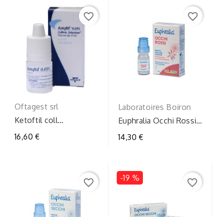
favorite_border
favorite_border
Oftagest srl
Laboratoires Boiron
Ketoftil coll
Euphralia Occhi Rossi:
fl10ml0,5mg/ml
Collirio
16,60 €
14,30 €
Decongestionante
10ml
-19 %
favorite_border
favorite_border