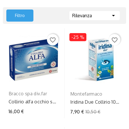

Filtro
Rilevanza
-25 %
favorite_border
favorite_border
Bracco spa div.far
Montefarmaco
Collirio alfa occhio sec
Iridina Due Collirio 10
20 flaconi
ml 0,5 mg/ml –
16,00 €
Prezzo
7,90 €
10,50 €
Decongestionante...
regolare