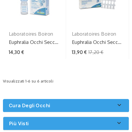
Laboratoires Boiron
Laboratoires Boiron
Euphralia Occhi Secchi:
Euphralia Occhi Secchi:
Gocce Oculari
Gocce Oculari 15 Fiale
Prezzo
14,30 €
13,90 €
17,20 €
Lubrificanti 10ml
Monodose
regolare
Visualizzati 1-6 su 6 articoli

Cura Degli Occhi

Più Visti