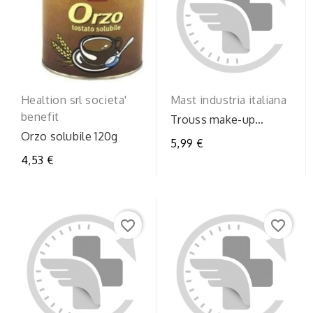
Healtion srl societa'
Mast industria italiana
benefit
Trouss make-up
lipbalmcherry
Orzo solubile 120g
5,99 €
4,53 €
favorite_border
favorite_border