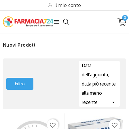
Il mio conto
0

Nuovi Prodotti
Data
dell'aggiunta,
Filtro
dalla più recente
alla meno

recente
favorite_border
favorite_border