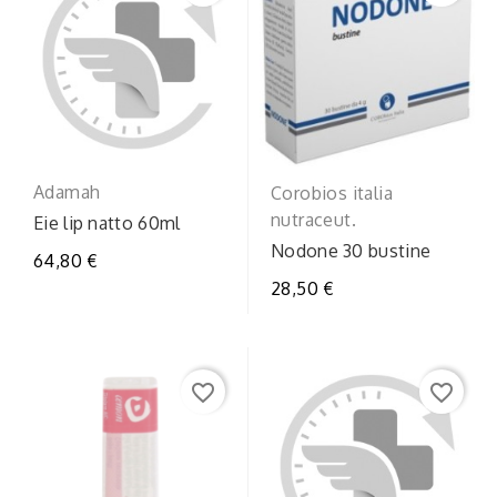
Adamah
Corobios italia
nutraceut.
Eie lip natto 60ml
Nodone 30 bustine
64,80 €
28,50 €
favorite_border
favorite_border