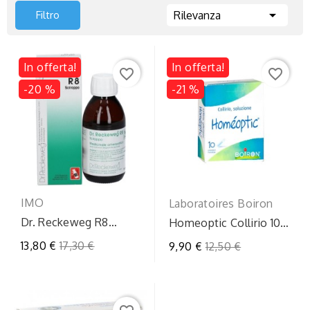

Filtro
Rilevanza
In offerta!
In offerta!
favorite_border
favorite_border
-20 %
-21 %
IMO
Laboratoires Boiron
Dr. Reckeweg R8
Homeoptic Collirio 10
Sciroppo 150ml:
Flaconcini Monodose
Prezzo
13,80 €
17,30 €
Prezzo
9,90 €
12,50 €
Rimedio Omeopatico
4ml
regolare
regolare
per Tosse