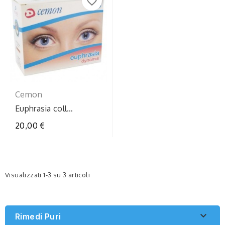
favorite_border
Cemon
Euphrasia coll
stilldo20f0,4
20,00 €
Visualizzati 1-3 su 3 articoli

Rimedi Puri