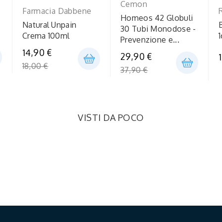
Cemon
Farmacia Dabbene
Homeos 42 Globuli
Natural Unpain
30 Tubi Monodose -
Crema 100ml
Prevenzione e...
Prezzo
14,90 €
Prezzo
29,90 €
regolare
18,00 €
regolare
37,90 €
VISTI DA POCO