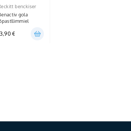
Reckitt benckiser
Benactiv gola
16pastllimmiel
13,90 €