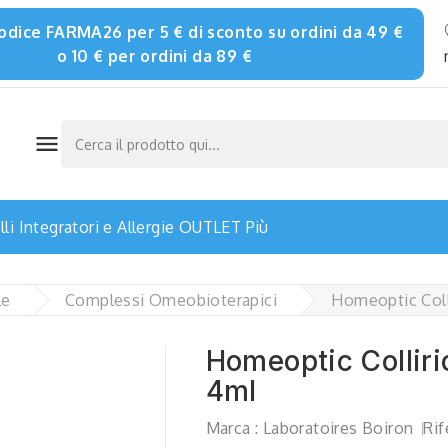
 codice FARMA26 per 5 € di sconto su ordini da 49 €
o 10 € per ordini da 89 €

li
Integratori e Allergie
OUTLET
Più
le
Complessi Omeobioterapici
Homeoptic Coll
Homeoptic Collir
4ml
Marca :
Laboratoires Boiron
Rif