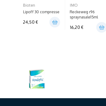
Bioten
IMO
Lipoff 30 compresse
Reckeweg r96
spraynasale15ml
24,50 €
16,20 €