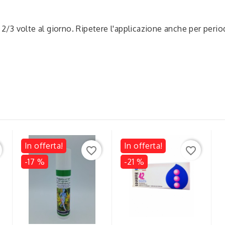
 2/3 volte al giorno. Ripetere l'applicazione anche per perio
In offerta!
In offerta!
favorite_border
favorite_border
-17 %
-21 %