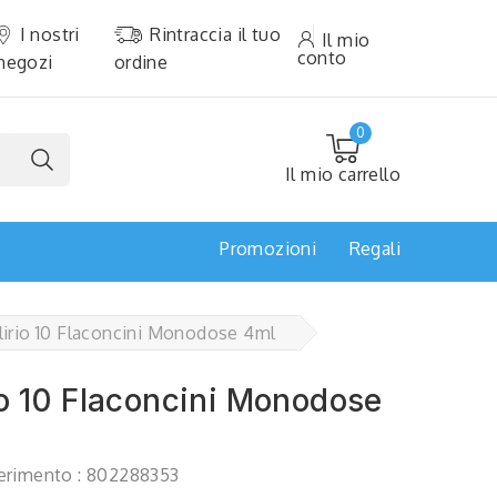
I nostri
Rintraccia il tuo
Il mio
conto
negozi
ordine
0
Il mio carrello
Promozioni
Regali
irio 10 Flaconcini Monodose 4ml
io 10 Flaconcini Monodose
erimento :
802288353