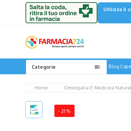
Utilizza il

Blog
Capel
Categorie
Home
Omeopatia E Medicina Natura
-
21
%