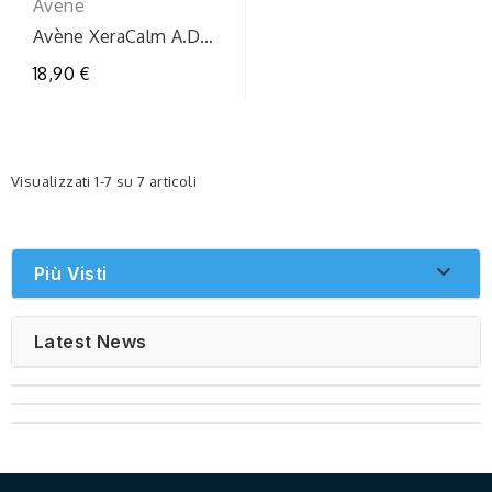
Avene
Avène XeraCalm A.D
Concentrato Lenitivo
18,90 €
40 ml
Visualizzati 1-7 su 7 articoli

Più Visti
Latest News