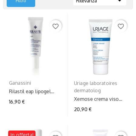

Filtro
Rilevanza
favorite_border
favorite_border
Ganassini
Uriage laboratoires
dermatolog
Rilastil eap lipogel
30ml
Xemose crema viso
16,90 €
40ml
20,90 €
In offerta!