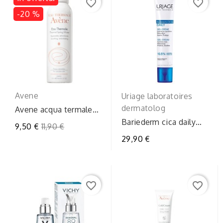
favorite_border
favorite_border
-20 %
Avene
Uriage laboratoires
dermatolog
Avene acqua termale
spr150ml
Bariederm cica daily
Prezzo
9,50 €
11,90 €
gel40ml
regolare
29,90 €
favorite_border
favorite_border