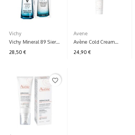
Vichy
Avene
Vichy Mineral 89 Siero
Avène Cold Cream
50ml: Booster
Crema Viso 100ml:
28,50 €
24,90 €
Quotidiano Idratante...
Nutrimento Intenso
favorite_border