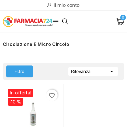
Il mio conto
0

Circolazione E Micro Circolo

Filtro
Rilevanza
In offerta!
favorite_border
-10 %