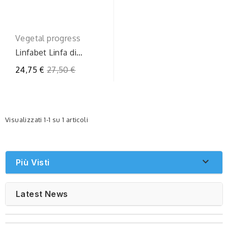
Vegetal progress
Linfabet Linfa di
Betulla Bio: 700ml
Prezzo
24,75 €
27,50 €
regolare
Visualizzati 1-1 su 1 articoli

Più Visti
Latest News