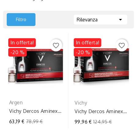

Filtro
Rilevanza
In offerta!
In offerta!
favorite_border
favorite_border
-20 %
-20 %
Argen
Vichy
Vichy Dercos Aminexil
Vichy Dercos Aminexil
Trattamento Anti
Intensive 5 Uomo -
Prezzo
63,19 €
78,99 €
Prezzo
99,96 €
124,95 €
Caduta 21 Fiale Uomo
Trattamento...
regolare
regolare