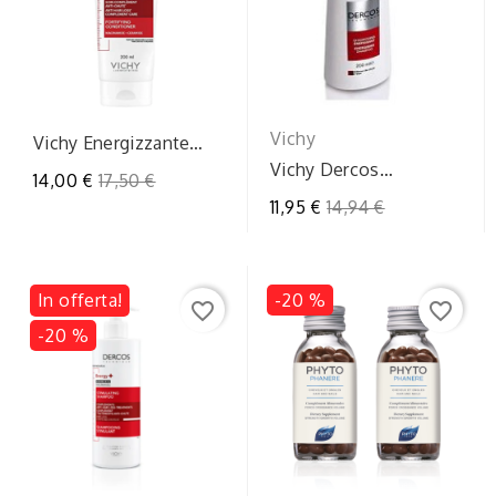
Vichy
Vichy Energizzante
Balsamo Fortificante
Vichy Dercos
Prezzo
14,00 €
17,50 €
Complemento...
Shampoo Energizzante
Prezzo
11,95 €
14,94 €
regolare
200 ml
regolare
In offerta!
-20 %
favorite_border
favorite_border
-20 %