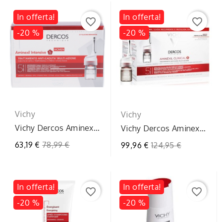
In offerta!
In offerta!
favorite_border
favorite_border
-20 %
-20 %
Vichy
Vichy
Vichy Dercos Aminexil
Vichy Dercos Aminexil
Intensive Trattamento
Intensive 5 Donna -
Prezzo
63,19 €
78,99 €
Prezzo
99,96 €
124,95 €
Anticaduta...
Trattamento...
regolare
regolare
In offerta!
In offerta!
favorite_border
favorite_border
-20 %
-20 %