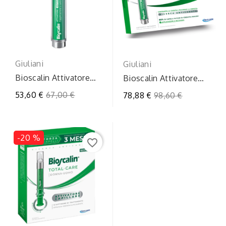
Giuliani
Giuliani
Bioscalin Attivatore
Bioscalin Attivatore
Capillare ISFRP-1 SF
Capillare ISFRP-1
Prezzo
53,60 €
67,00 €
Prezzo
78,88 €
98,60 €
2x10ml
regolare
regolare
-20 %
favorite_border