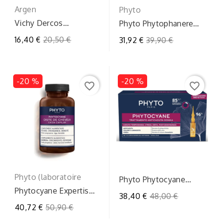
Argen
Phyto
Vichy Dercos
Phyto Phytophanere
Shampoo Energizzante
Per Capelli/Unghie 180
Prezzo
16,40 €
20,50 €
Prezzo
31,92 €
39,90 €
400ml - Capelli Forti
Capsule
regolare
regolare
-20 %
-20 %
favorite_border
favorite_border
Phyto (laboratoire
Phyto Phytocyane
Trattamento
Phytocyane Expertise
Prezzo
38,40 €
48,00 €
Anticaduta
Anticaduta 84 Capsule
Prezzo
40,72 €
50,90 €
regolare
Temporanea Donna...