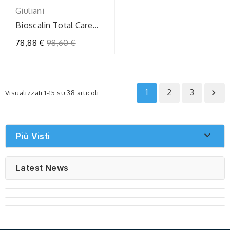
Giuliani
Bioscalin Total Care
Attivatore Capillare 2
Prezzo
78,88 €
98,60 €
Applicatori...
regolare
1
2
3

Visualizzati 1-15 su 38 articoli

Più Visti
Latest News