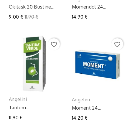
Okitask 20 Bustine
Momendol 24
Orosolubili 40mg
compresse rivestite
Prezzo
9,00 €
11,90 €
14,90 €
220mg
regolare
favorite_border
favorite_border
Angelini
Angelini
Tantum
Moment 24
verdecollut240ml0,15%
compresse rivestite
11,90 €
14,20 €
200mg