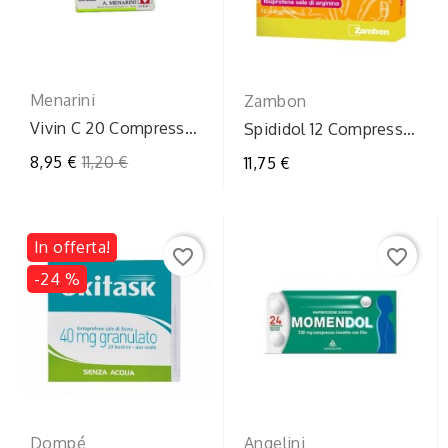
Menarini
Zambon
Vivin C 20 Compresse
Spididol 12 Compresse
Effervescenti 330mg +
Rivestite 400mg
Prezzo
8,95 €
11,20 €
11,75 €
200mg
regolare
In offerta!
favorite_border
favorite_border
-24 %
Dompé
Angelini