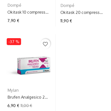
Dompé
Dompé
Okitask 10 compresse
Okitask 20 compresse
rivestite 40mg
rivestite 40mg
7,90 €
11,90 €
-37 %
favorite_border
Mylan
Brufen Analgesico 200
mg 12 Compresse -
Prezzo
6,90 €
11,00 €
Contro Dolori e...