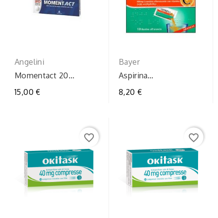
Angelini
Bayer
Momentact 20
Aspirina
compresse rivestite
osgrat10bust400+240
15,00 €
8,20 €
400mg
favorite_border
favorite_border