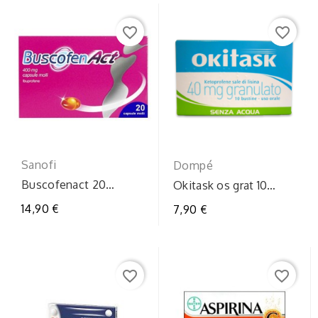
favorite_border
favorite_border
Sanofi
Dompé
Buscofenact 20
Okitask os grat 10
capsule 400mg
bustine 40mg
14,90 €
7,90 €
favorite_border
favorite_border