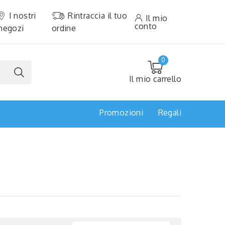
I nostri
Rintraccia il tuo
Il mio
conto
negozi
ordine
0
Il mio carrello
Promozioni
Regali