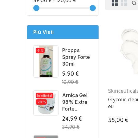
49,00 € - 120,00 €
Ci
Più Visti
Propps
-9 %
Spray Forte
30ml
Regular
9,90 €
price
10,90 €
Skinceutical
Arnica Gel
In offerta!
Glycolic cle
98% Extra
-28 %
eu
Forte...
Regular
24,99 €
55,00 €
price
34,90 €