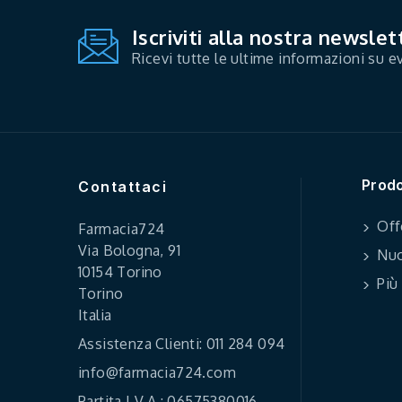
Iscriviti alla nostra newslet
Ricevi tutte le ultime informazioni su ev
Prodo
Contattaci
Off
Farmacia724
Via Bologna, 91
Nuo
10154 Torino
Più
Torino
Italia
Assistenza Clienti: 011 284 094
info@farmacia724.com
Partita I.V.A.: 06575380016