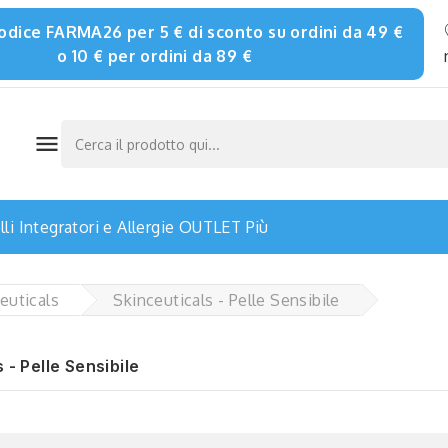
 codice FARMA26 per 5 € di sconto su ordini da 49 €
o 10 € per ordini da 89 €

li
Integratori e Allergie
OUTLET
Più
euticals
Skinceuticals - Pelle Sensibile
 - Pelle Sensibile