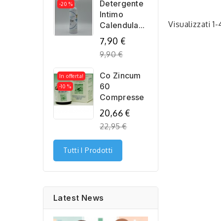
Detergente
-20 %
Intimo
Visualizzati 1-
Calendula...
Regular
7,90 €
price
9,90 €
Co Zincum
In offerta!
60
-10 %
Compresse
Regular
20,66 €
price
22,95 €
Tutti I Prodotti
Latest News