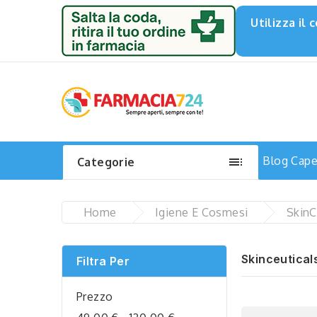
Utilizza il

Blog
Capel
Categorie
Home
Igiene E Cosmesi
SkinC
Skinceuticals
Filtra Per
Prezzo