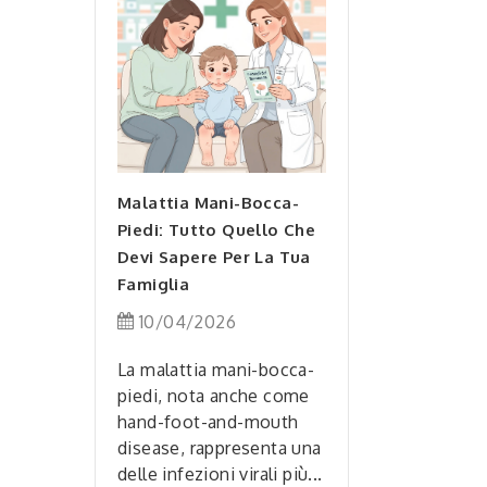
pleta Alla
nline: Tutto
Alimentazione: Il 
vi Sapere Per
Superpotere Quoti
 In Sicurezza
Per Liberare La Tu
enza
Energia!
Malattia Mani-Bocca-
Piedi: Tutto Quello Che
2026
07/04/2026
Devi Sapere Per La Tua
do sempre più
Famiglia
Seguire un'aliment
acquisto di
sana e una dieta
10/04/2026
armaceutici
equilibrata è uno de
 diventando
pilastri fondamental
La malattia mani-bocca-
 sempre più...
la salute e il beness
piedi, nota anche come
hand-foot-and-mouth
Leggi
disease, rappresenta una
delle infezioni virali più...