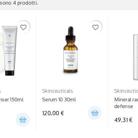
 sono 4 prodotti.
favorite_border
favorite_border
s
Skinceuticals
Skinceuti
anser 150ml
Serum 10 30ml
Mineral ra
defense
120,00 €
49,31 €