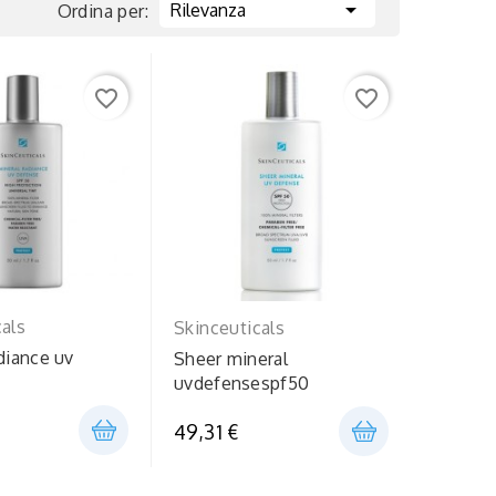

Rilevanza
Ordina per:
favorite_border
favorite_border
cals
Skinceuticals
diance uv
Sheer mineral
uvdefensespf50
49,31 €