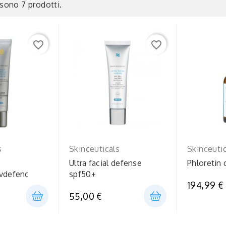
 sono 7 prodotti.
favorite_border
favorite_border
s
Skinceuticals
Skinceuti
Ultra facial defense
Phloretin
uvdefenc
spf50+
194,99 €
55,00 €