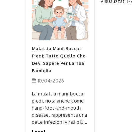
Visualizzati 1-
pleta Alla
nline: Tutto
Alimentazione: Il 
vi Sapere Per
Superpotere Quoti
 In Sicurezza
Per Liberare La Tu
enza
Energia!
Malattia Mani-Bocca-
Piedi: Tutto Quello Che
2026
07/04/2026
Devi Sapere Per La Tua
do sempre più
Famiglia
Seguire un'aliment
acquisto di
sana e una dieta
10/04/2026
armaceutici
equilibrata è uno de
 diventando
pilastri fondamental
La malattia mani-bocca-
 sempre più...
la salute e il beness
piedi, nota anche come
hand-foot-and-mouth
Leggi
disease, rappresenta una
delle infezioni virali più...