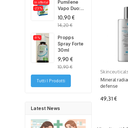
Pumilene
In offerta!
Vapo Duo:...
-23 %
Regular
10,90 €
price
14,20 €
Propps
-9 %
Spray Forte
30ml
Regular
9,90 €
price
10,90 €
Skinceutical
Mineral radi
Tutti I Prodotti
defense
49,31 €
Latest News