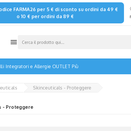
 codice FARMA26 per 5 € di sconto su ordini da 49 €
o 10 € per ordini da 89 €

li
Integratori e Allergie
OUTLET
Più
euticals
Skinceuticals - Proteggere
s - Proteggere