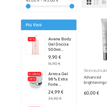
43,00 € - 195,00 €
Ci
Più Visti
Avene Body
-41 %
Gel Doccia
500ml...
Regular
9,90 €
price
16,90 €
Skinceutical
Arnica Gel
In offerta!
Advanced
98% Extra
-28 %
brightening
Forte...
Regular
24,99 €
60,00 €
price
34,90 €