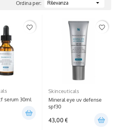

Rilevanza
Ordina per:
favorite_border
favorite_border
cals
Skinceuticals
 cf serum 30ml
Mineral eye uv defense
spf30
43,00 €