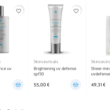
favorite_border
favorite_border
s
Skinceuticals
Skinceuti
ance uv
Brightening uv defense
Sheer min
spf30
uvdefens
55,00 €
49,31 €