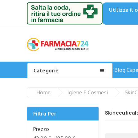
Utilizza il

Blog
Capel
Categorie
Home
Igiene E Cosmesi
SkinC
Skinceutical
Filtra Per
Prezzo