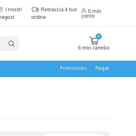
I nostri
Rintraccia il tuo
Il mio
conto
negozi
ordine
0
Il mio carrello
Promozioni
Regali