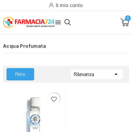
Il mio conto
0

Acqua Profumata

Filtro
Rilevanza
favorite_border