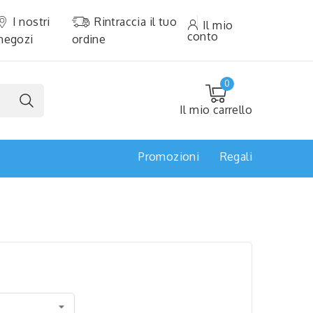
I nostri
Rintraccia il tuo
Il mio
conto
negozi
ordine
0
Il mio carrello
Promozioni
Regali