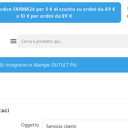
 codice FARMA26 per 5 € di sconto su ordini da 49 €
o 10 € per ordini da 89 €

li
Integratori e Allergie
OUTLET
Più
taci
Oggetto