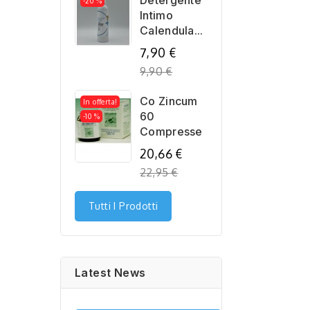
Detergente
-20 %
Intimo
Calendula...
Regular
7,90 €
price
9,90 €
Co Zincum
In offerta!
60
-10 %
Compresse
Regular
20,66 €
price
22,95 €
Tutti I Prodotti
Latest News