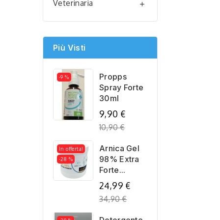
Veterinaria

Più Visti
Propps
-9 %
Spray Forte
30ml
Regular
9,90 €
price
10,90 €
Arnica Gel
In offerta!
98% Extra
-28 %
Forte...
Regular
24,99 €
price
34,90 €