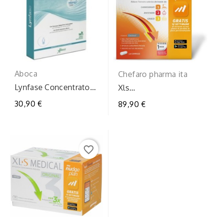
Aboca
Chefaro pharma ita
Lynfase Concentrato
Xls
Fluido 12 Flaconcini
medicalmaxstrength
30,90 €
89,90 €
120 compresse
favorite_border