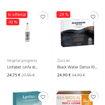
In offerta!
-29 %
favorite_border
favorite_border
-10 %
Vegetal progress
Zuccari
Linfabet Linfa di
Black Water Detox 10
Betulla Bio: 700ml
Bustine da 20 ml:
Prezzo
Prezzo
24,75 €
27,50 €
24,90 €
34,90 €
Formato Pratico...
regolare
regolare
favorite_border
favorite_border