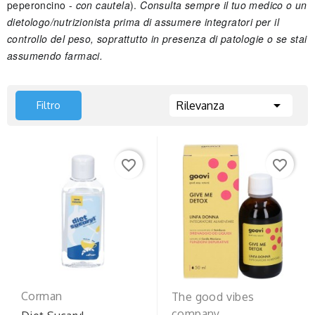
peperoncino -
con cautela
).
Consulta sempre il tuo medico o un
dietologo/nutrizionista prima di assumere integratori per il
controllo del peso, soprattutto in presenza di patologie o se stai
assumendo farmaci.

Filtro
Rilevanza
favorite_border
favorite_border
Corman
The good vibes
company