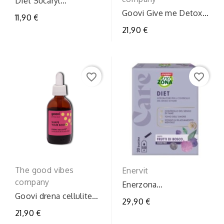
Diet Sucaryl
Dolcificante Liquido
Goovi Give me Detox -
11,90 €
125ml
Integratore Drenante
21,90 €
Linfa Donna 500ml
favorite_border
favorite_border
The good vibes
Enervit
company
Enerzona
caredietfrutti20bus
Goovi drena cellulite
29,90 €
50ml
21,90 €