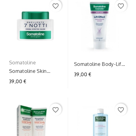
favorite_border
favorite_border
Somatoline
Somatoline Body-Lift
Rassodante Corpo
Somatoline Skin
39,00 €
Elasticizzante 250ml
Expert: Snellente 7
39,00 €
Notti Crema Effetto...
favorite_border
favorite_border