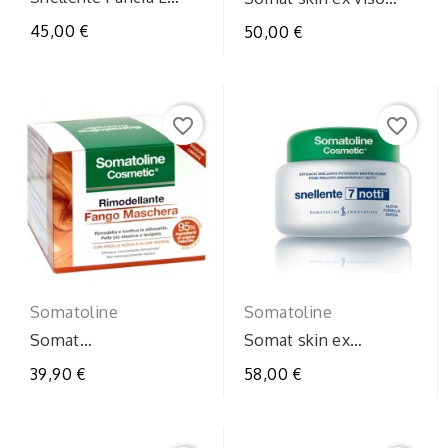
Fianchi Cryogel 250 ml
4dfillsie
45,00 €
50,00 €
favorite_border
favorite_border
Somatoline
Somatoline
Somat
Somat skin ex
cfangorimodellante500g
snel7nttc400ml
39,90 €
58,00 €