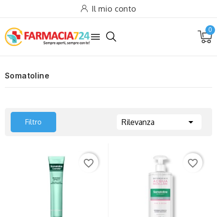
Il mio conto
0

Somatoline

Filtro
Rilevanza
favorite_border
favorite_border