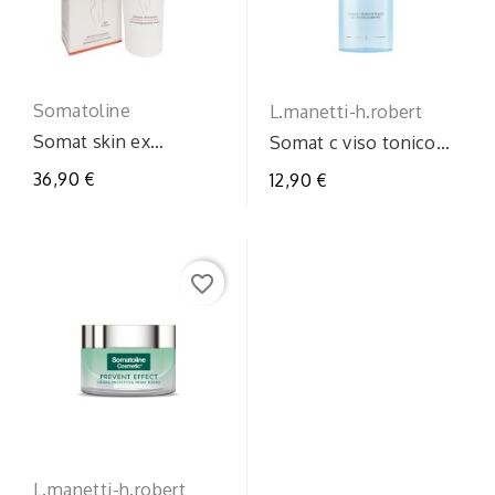
Somatoline
L.manetti-h.robert
Somat skin ex
Somat c viso tonico
totalbody gel
riv400ml
36,90 €
12,90 €
favorite_border
L.manetti-h.robert