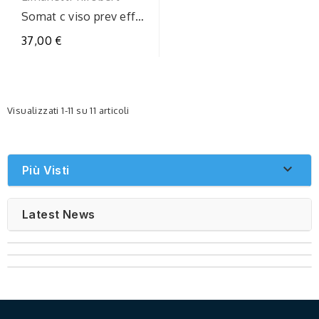
Somat c viso prev eff
cr50ml
37,00 €
Visualizzati 1-11 su 11 articoli

Più Visti
Latest News