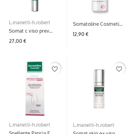
L.manetti-h.robert
Somatoline Cosmetic
Acqua Micellare Viso
Somat c viso prev
12,90 €
400ml -...
effocc15ml
27,00 €
favorite_border
favorite_border
L.manetti-h.robert
L.manetti-h.robert
Snellente Pancia E
Somat skin ex viso