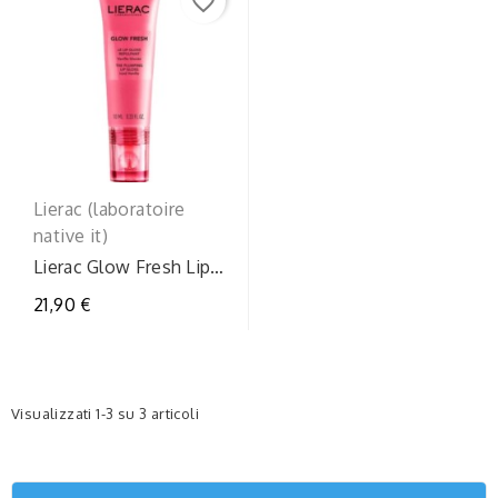
favorite_border
Lierac (laboratoire
native it)
Lierac Glow Fresh Lip
Gloss Rimpolpante
21,90 €
Idratante 10 ml
Visualizzati 1-3 su 3 articoli