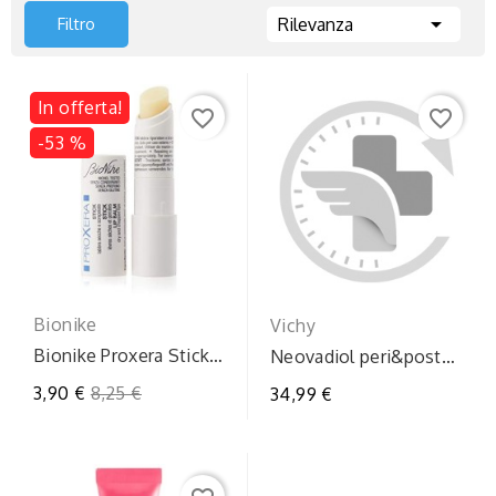

Filtro
Rilevanza
In offerta!
favorite_border
favorite_border
-53 %
Bionike
Vichy
Bionike Proxera Stick
Neovadiol peri&post
Riparatore Labbra
cont new
Prezzo
3,90 €
8,25 €
34,99 €
regolare