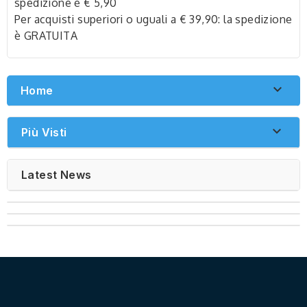
spedizione è € 5,90
Per acquisti superiori o uguali a € 39,90: la spedizione
è GRATUITA

Home

Più Visti
Latest News