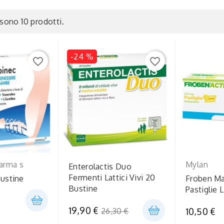
 sono 10 prodotti.
-24 %
favorite_border
favorite_border
arma s
Mylan
Enterolactis Duo
Fermenti Lattici Vivi 20
Bustine
Froben Mal
Bustine
Pastiglie
Prezzo
19,90 €
26,30 €
10,50 €
regolare