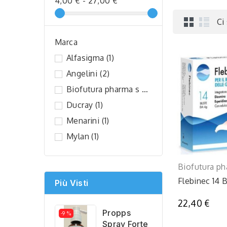
4,00 € - 27,00 €
Ci
Marca
Alfasigma
(1)
Angelini
(2)
Biofutura pharma s
(1)
Ducray
(1)
Menarini
(1)
Mylan
(1)
Biofutura ph
Flebinec 14 
Più Visti
22,40 €
Propps
-9 %
Spray Forte