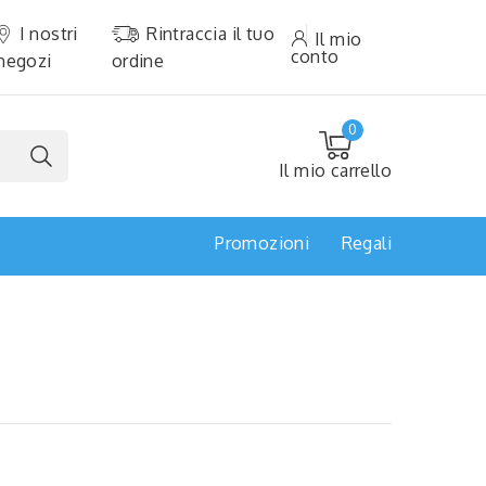
I nostri
Rintraccia il tuo
Il mio
conto
negozi
ordine
0
Il mio carrello
Promozioni
Regali