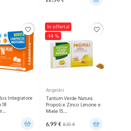
In offerta!
favorite_border
favorite_border
-14 %
Angelini
lus Integratore
Tantum Verde Natura
 18
Propoli e Zinco Limone e
...
Miele 15...
Prezzo
6,99 €
8,10 €