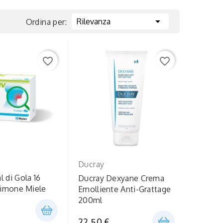

Rilevanza
Ordina per:
favorite_border
favorite_border
Ducray
 di Gola 16
Ducray Dexyane Crema
 Limone Miele
Emolliente Anti-Grattage
200ml
22,50 €