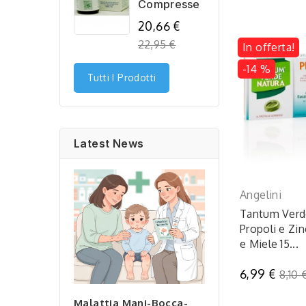
Compresse
Regular
20,66 €
price
22,95 €
In offerta!
-14 %
Tutti I Prodotti
Latest News
Angelini
Tantum Verd
Propoli e Zi
pleta Alla
e Miele 15...
nline: Tutto
Alimentazione: Il 
vi Sapere Per
Superpotere Quoti
Prez
6,99 €
8,10 
 In Sicurezza
Per Liberare La Tu
rego
enza
Energia!
Malattia Mani-Bocca-