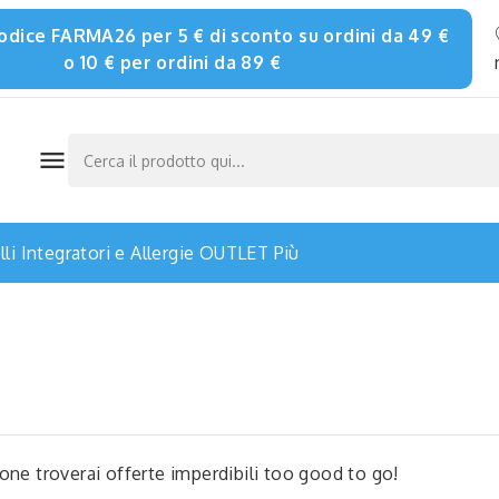
 codice FARMA26 per 5 € di sconto su ordini da 49 €
o 10 € per ordini da 89 €

li
Integratori e Allergie
OUTLET
Più
one troverai offerte imperdibili too good to go!