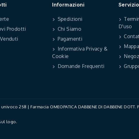
tti
Informazioni
Servizio
erte
Spedizioni
Termin
D'uso
vi Prodotti
Chi Siamo
Contat
 Venduti
Pagamenti
Mappa 
Informativa Privacy &
Cookie
Negoz
Domande Frequenti
Grupp
ce univoco 258 | Farmacia OMEOPATICA DABBENE DI DABBENE DOTT. PAO
sul logo.