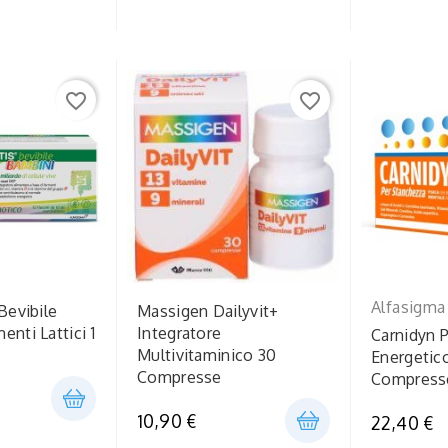
favorite_border
favorite_border
Alfasigma
Bevibile
Massigen Dailyvit+
nti Lattici 1
Integratore
Carnidyn P
Multivitaminico 30
Energetico
Compresse
Compresse
10,90 €
22,40 €