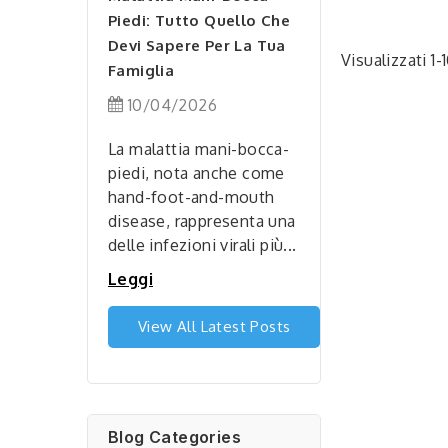
Piedi: Tutto Quello Che
2026
07/04/2026
Devi Sapere Per La Tua
Visualizzati 1-1
do sempre più
Famiglia
Seguire un'aliment
acquisto di
sana e una dieta
10/04/2026
armaceutici
equilibrata è uno de
 diventando
pilastri fondamental
La malattia mani-bocca-
 sempre più...
la salute e il beness
piedi, nota anche come
hand-foot-and-mouth
Leggi
disease, rappresenta una
delle infezioni virali più...
Leggi
View All Latest Posts
Blog Categories