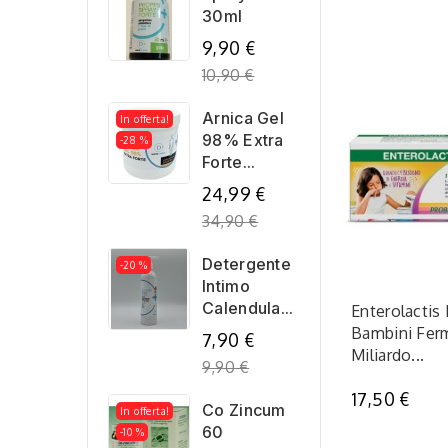
30ml
Regular
9,90 €
price
10,90 €
Arnica Gel
In offerta!
98% Extra
-28 %
Forte...
Regular
24,99 €
price
34,90 €
Detergente
-20 %
Intimo
Calendula...
Enterolactis 
Bambini Ferme
Regular
7,90 €
Miliardo...
price
9,90 €
17,50 €
Co Zincum
In offerta!
60
-10 %