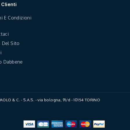
 Clienti
i E Condizioni
taci
Del Sito
i
o Dabbene
LO & C. - S.A.S. - via bologna, 91/d - 10154 TORINO