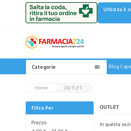
Utilizza il

Blog
Capel
Categorie
Home
OUTLET
OUTLET
Filtra Per
Prezzo
In questa sezi