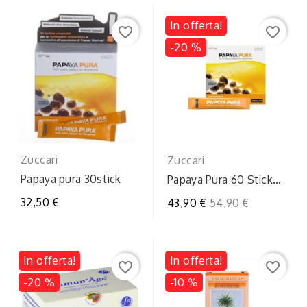
In offerta!
favorite_border
favorite_border
-20 %
Zuccari
Zuccari
Papaya pura 30stick
Papaya Pura 60 Stick
Pack: Integratore
32,50 €
Prezzo
43,90 €
54,90 €
Naturale Digestivo...
regolare
In offerta!
In offerta!
favorite_border
favorite_border
-20 %
-10 %