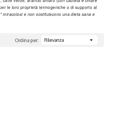
de, caffè verde, arancio amaro (
con cautela e chiare
ti per le loro proprietà termogeniche o di supporto al
i" miracolosi e non sostituiscono una dieta sana e

Rilevanza
Ordina per: