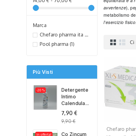
14,00 € - 70,00 €
equilibrata e a r
avvertenze
), p
metabolismo dei
l'esercizio fisico
Marca
Chefaro pharma ita
(1)
Ci
Pool pharma
(1)
Più Visti
Detergente
-20 %
Intimo
Calendula...
Regular
7,90 €
price
9,90 €
Chefaro phar
Co Zincum
In offerta!