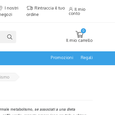
I nostri
Rintraccia il tuo
Il mio
conto
negozi
ordine
0
Il mio carrello
Promozioni
Regali
lismo
rmale metabolismo,
se associati a una dieta