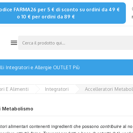
 codice FARMA26 per 5 € di sconto su ordini da 49 €
o 10 € per ordini da 89 €

li
Integratori e Allergie
OUTLET
Più
ori E Alimenti
Integratori
Accelleratori Metabo
i Metabolismo
atori alimentari contenenti ingredienti che possono
contribuire
al no