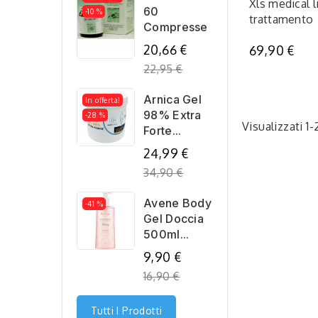
Xls medical 
60
-10 %
trattamento
Compresse
Regular
20,66 €
69,90 €
price
22,95 €
Arnica Gel
In offerta!
98% Extra
-28 %
Visualizzati 1-
Forte...
Regular
24,99 €
price
34,90 €
Avene Body
-41 %
Gel Doccia
500ml...
Regular
9,90 €
price
16,90 €
Tutti I Prodotti