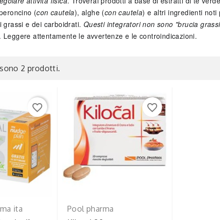
egolare attività fisica
. Troverai prodotti a base di estratti di tè ver
eperoncino (
con cautela
), alghe (
con cautela
) e altri ingredienti no
 grassi e dei carboidrati.
Questi integratori non sono "brucia grass
. Leggere attentamente le avvertenze e le controindicazioni.
 sono 2 prodotti.
favorite_border
favorite_border
ma ita
Pool pharma