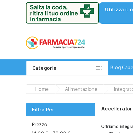
Utilizza il

Blog
Capel
Categorie
Home
Alimentazione
Integrat
Accellerator
Filtra Per
Prezzo
Offriamo integr