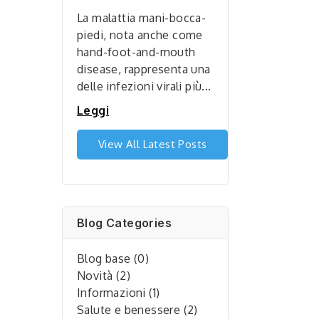
 diventando
pilastri fondamental
La malattia mani-bocca-
 sempre più...
la salute e il beness
piedi, nota anche come
hand-foot-and-mouth
Leggi
disease, rappresenta una
delle infezioni virali più...
Leggi
View All Latest Posts
Blog Categories
Blog base (0)
Novità (2)
Informazioni (1)
Salute e benessere (2)