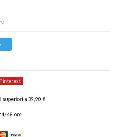
re
o
Pinterest
i superiori a 39,90 €
 24/48 ore