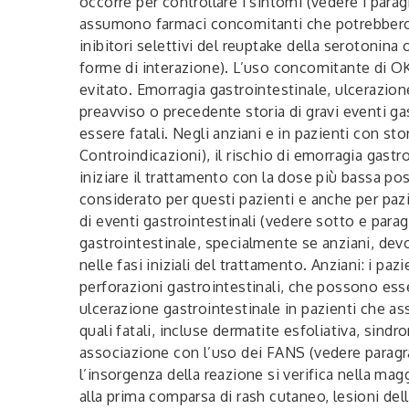
occorre per controllare i sintomi (vedere i parag
assumono farmaci concomitanti che potrebbero a
inibitori selettivi del reuptake della serotonina
forme di interazione). L’uso concomitante di OKI
evitato. Emorragia gastrointestinale, ulcerazion
preavviso o precedente storia di gravi eventi ga
essere fatali. Negli anziani e in pazienti con s
Controindicazioni), il rischio di emorragia gas
iniziare il trattamento con la dose più bassa po
considerato per questi pazienti e anche per paz
di eventi gastrointestinali (vedere sotto e paragr
gastrointestinale, specialmente se anziani, dev
nelle fasi iniziali del trattamento. Anziani: i 
perforazioni gastrointestinali, che possono ess
ulcerazione gastrointestinale in pazienti che 
quali fatali, incluse dermatite esfoliativa, sin
associazione con l’uso dei FANS (vedere paragrafo
l’insorgenza della reazione si verifica nella m
alla prima comparsa di rash cutaneo, lesioni del