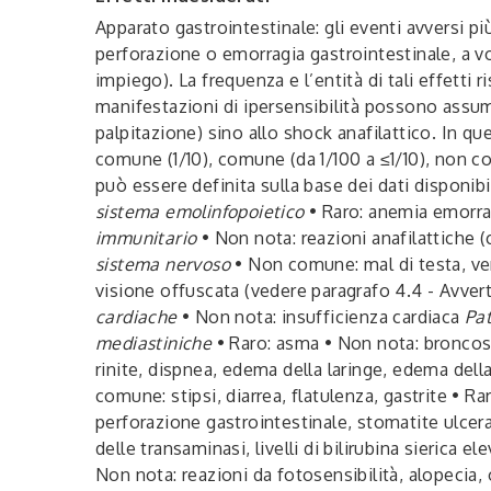
Apparato gastrointestinale: gli eventi avversi 
perforazione o emorragia gastrointestinale, a vol
impiego). La frequenza e l’entità di tali effett
manifestazioni di ipersensibilità possono assume
palpitazione) sino allo shock anafilattico. In q
comune (1/10), comune (da 1/100 a ≤1/10), non co
può essere definita sulla base dei dati disponib
sistema emolinfopoietico
• Raro: anemia emorrag
immunitario
• Non nota: reazioni anafilattiche 
sistema nervoso
• Non comune: mal di testa, ve
visione offuscata (vedere paragrafo 4.4 - Avver
cardiache
• Non nota: insufficienza cardiaca
Pat
mediastiniche
• Raro: asma • Non nota: broncospa
rinite, dispnea, edema della laringe, edema dell
comune: stipsi, diarrea, flatulenza, gastrite • 
perforazione gastrointestinale, stomatite ulce
delle transaminasi, livelli di bilirubina sierica el
Non nota: reazioni da fotosensibilità, alopecia,