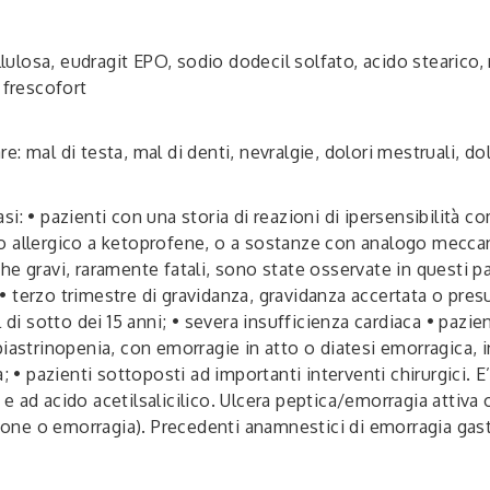
ellulosa, eudragit EPO, sodio dodecil solfato, acido stearic
 frescofort
are: mal di testa, mal di denti, nevralgie, dolori mestruali, do
i: • pazienti con una storia di reazioni di ipersensibilità 
 tipo allergico a ketoprofene, o a sostanze con analogo mec
iche gravi, raramente fatali, sono state osservate in questi p
; • terzo trimestre di gravidanza, gravidanza accertata o pre
 di sotto dei 15 anni; • severa insufficienza cardiaca • pazie
iastrinopenia, con emorragie in atto o diatesi emorragica, i
; • pazienti sottoposti ad importanti interventi chirurgici. E
 ad acido acetilsalicilico. Ulcera peptica/emorragia attiva 
zione o emorragia). Precedenti anamnestici di emorragia gas