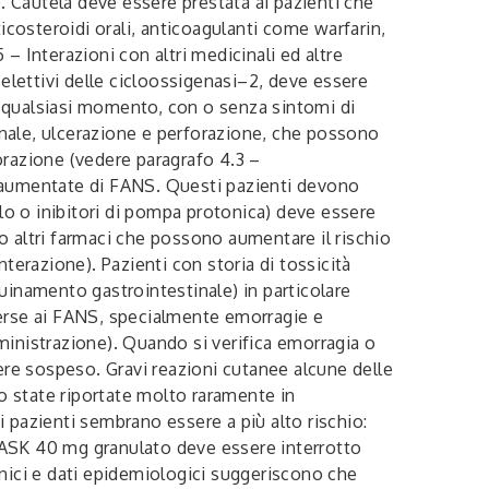
i). Cautela deve essere prestata ai pazienti che
osteroidi orali, anticoagulanti come warfarin,
 – Interazioni con altri medicinali ed altre
selettivi delle cicloossigenasi–2, deve essere
in qualsiasi momento, con o senza sintomi di
tinale, ulcerazione e perforazione, che possono
forazione (vedere paragrafo 4.3 –
si aumentate di FANS. Questi pazienti devono
olo o inibitori di pompa protonica) deve essere
 altri farmaci che possono aumentare il rischio
nterazione). Pazienti con storia di tossicità
uinamento gastrointestinale) in particolare
vverse ai FANS, specialmente emorragie e
ministrazione). Quando si verifica emorragia o
re sospeso. Gravi reazioni cutanee alcune delle
no state riportate molto raramente in
i pazienti sembrano essere a più alto rischio:
ITASK 40 mg granulato deve essere interrotto
linici e dati epidemiologici suggeriscono che