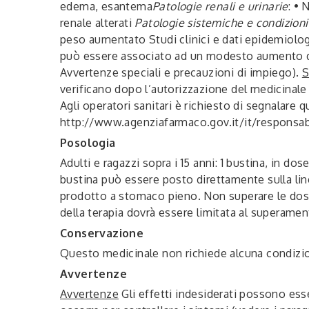
edema, esantema
Patologie renali e urinarie
: • 
renale alterati
Patologie sistemiche e condizioni
peso aumentato Studi clinici e dati epidemiolog
può essere associato ad un modesto aumento del 
Avvertenze speciali e precauzioni di impiego).
S
verificano dopo l’autorizzazione del medicinal
Agli operatori sanitari è richiesto di segnalare 
http://www.agenziafarmaco.gov.it/it/responsabi
Posologia
Adulti e ragazzi sopra i 15 anni: 1 bustina, in d
bustina può essere posto direttamente sulla ling
prodotto a stomaco pieno. Non superare le dosi c
della terapia dovrà essere limitata al superame
Conservazione
Questo medicinale non richiede alcuna condizio
Avvertenze
Avvertenze
Gli effetti indesiderati possono ess