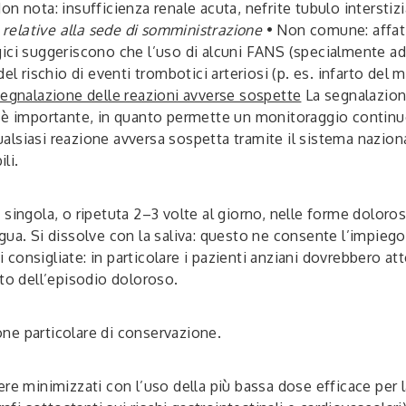
Non nota: insufficienza renale acuta, nefrite tubulo interstiz
 relative alla sede di somministrazione
• Non comune: affa
ici suggeriscono che l’uso di alcuni FANS (specialmente ad a
rischio di eventi trombotici arteriosi (p. es. infarto del m
egnalazione delle reazioni avverse sospette
La segnalazione
e è importante, in quanto permette un monitoraggio continuo
qualsiasi reazione avversa sospetta tramite il sistema naziona
li.
ose singola, o ripetuta 2–3 volte al giorno, nelle forme doloro
ua. Si dissolve con la saliva: questo ne consente l’impiego 
onsigliate: in particolare i pazienti anziani dovrebbero att
nto dell’episodio doloroso.
ne particolare di conservazione.
ere minimizzati con l’uso della più bassa dose efficace per 