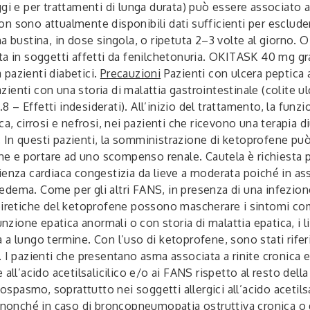
ggi e per trattamenti di lunga durata) può essere associato 
. Non sono attualmente disponibili dati sufficienti per esclu
na bustina, in dose singola, o ripetuta 2–3 volte al giorn
ta in soggetti affetti da fenilchetonuria. OKITASK 40 mg gr
pazienti diabetici.
Precauzioni
Pazienti con ulcera peptica a
enti con una storia di malattia gastrointestinale (colite u
– Effetti indesiderati). All’inizio del trattamento, la funz
ca, cirrosi e nefrosi, nei pazienti che ricevono una terapia 
ani. In questi pazienti, la somministrazione di ketoprofene 
ine e portare ad uno scompenso renale. Cautela è richiesta pr
ienza cardiaca congestizia da lieve a moderata poiché in a
ed edema. Come per gli altri FANS, in presenza di una infezio
ipiretiche del ketoprofene possono mascherare i sintomi co
unzione epatica anormali o con storia di malattia epatica, i l
lungo termine. Con l’uso di ketoprofene, sono stati riferiti r
 I pazienti che presentano asma associata a rinite cronica e 
 all’acido acetilsalicilico e/o ai FANS rispetto al resto de
pasmo, soprattutto nei soggetti allergici all’acido acetilsa
, nonché in caso di broncopneumopatia ostruttiva cronica o 