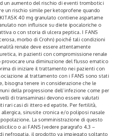
ad un aumento del rischio di eventi trombotici
dere un rischio simile per ketoprofene quando
o. OKITASK 40 mg granulato contiene aspartame
anulato non influisce su diete ipocaloriche o
ttiva o con storia di ulcera peptica. I FANS
lcerosa, morbo di Crohn) poiché tali condizioni
ionalità renale deve essere attentamente
diuretica, in pazienti con compromissione renale
può provocare una diminuzione del flusso ematico
ima di iniziare il trattamento nei pazienti con
ssociazione al trattamento con i FANS sono stati
ne, bisogna tenere in considerazione che le
muni della progressione dell’infezione come per
ivelli di transaminasi devono essere valutati
ari casi di ittero ed epatite. Per fertilità,
allergica, sinusite cronica e/o poliposi nasale
lla popolazione. La somministrazione di questo
licilico o ai FANS (vedere paragrafo 4.3 –
di nefropatia, il prodotto va impiegato soltanto