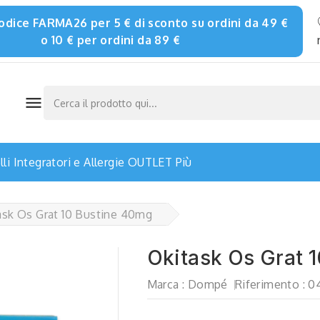
 codice FARMA26 per 5 € di sconto su ordini da 49 €
o 10 € per ordini da 89 €

li
Integratori e Allergie
OUTLET
Più
ask Os Grat 10 Bustine 40mg
Okitask Os Grat 
Marca :
Dompé
Riferimento :
0