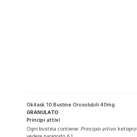
Okitask 10 Bustine Orosolubili 40mg
GRANULATO
Principi attivi
Ogni bustina contiene:
Principio attivo:
ketoprof
vedere paragrafo 6.1.