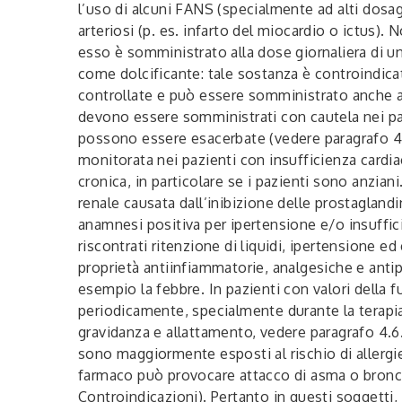
l’uso di alcuni FANS (specialmente ad alti dosa
arteriosi (p. es. infarto del miocardio o ictus)
esso è somministrato alla dose giornaliera di u
come dolcificante: tale sostanza è controindica
controllate e può essere somministrato anche a 
devono essere somministrati con cautela nei pazi
possono essere esacerbate (vedere paragrafo 4.8 
monitorata nei pazienti con insufficienza cardia
cronica, in particolare se i pazienti sono anzi
renale causata dall’inibizione delle prostagland
anamnesi positiva per ipertensione e/o insuffic
riscontrati ritenzione di liquidi, ipertensione 
proprietà antiinfiammatorie, analgesiche e ant
esempio la febbre. In pazienti con valori della f
periodicamente, specialmente durante la terapia a 
gravidanza e allattamento, vedere paragrafo 4.6.
sono maggiormente esposti al rischio di allergie
farmaco può provocare attacco di asma o broncos
Controindicazioni). Pertanto in questi soggetti