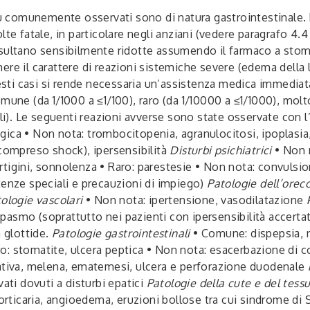
più comunemente osservati sono di natura gastrointestinale. 
te fatale, in particolare negli anziani (vedere paragrafo 4.4
i risultano sensibilmente ridotte assumendo il farmaco a stom
re il carattere di reazioni sistemiche severe (edema della l
uesti casi si rende necessaria un’assistenza medica immediat
mune (da 1/1000 a ≤1/100), raro (da 1/10000 a ≤1/1000), molt
ili). Le seguenti reazioni avverse sono state osservate con l
ica • Non nota: trombocitopenia, agranulocitosi, ipoplasia
(compreso shock), ipersensibilità
Disturbi psichiatrici
• Non 
rtigini, sonnolenza • Raro: parestesie • Non nota: convulsio
tenze speciali e precauzioni di impiego)
Patologie dell’orecc
ologie vascolari
• Non nota: ipertensione, vasodilatazione
smo (soprattutto nei pazienti con ipersensibilità accertata a
a glottide.
Patologie gastrointestinali
• Comune: dispepsia, 
Raro: stomatite, ulcera peptica • Non nota: esacerbazione di 
rativa, melena, ematemesi, ulcera e perforazione duodenale
evati dovuti a disturbi epatici
Patologie della cute e del tes
 orticaria, angioedema, eruzioni bollose tra cui sindrome d