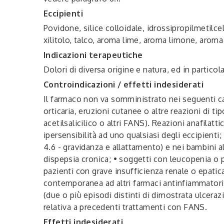
Eccipienti
Povidone, silice colloidale, idrossipropilmetilc
xilitolo, talco, aroma lime, aroma limone, aroma
Indicazioni terapeutiche
Dolori di diversa origine e natura, ed in particol
Controindicazioni / effetti indesiderati
Il farmaco non va somministrato nei seguenti cas
orticaria, eruzioni cutanee o altre reazioni di
acetilsalicilico o altri FANS). Reazioni anafilatt
ipersensibilità ad uno qualsiasi degli eccipienti
4.6 - gravidanza e allattamento) e nei bambini al
dispepsia cronica; • soggetti con leucopenia o p
pazienti con grave insufficienza renale o epatica
contemporanea ad altri farmaci antinfiammatori e
(due o più episodi distinti di dimostrata ulcera
relativa a precedenti trattamenti con FANS.
Effetti indesiderati