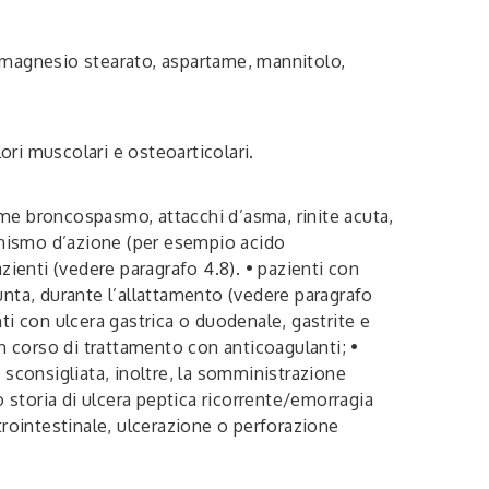
o, magnesio stearato, aspartame, mannitolo,
lori muscolari e osteoarticolari.
come broncospasmo, attacchi d’asma, rinite acuta,
canismo d’azione (per esempio acido
azienti (vedere paragrafo 4.8). • pazienti con
sunta, durante l’allattamento (vedere paragrafo
nti con ulcera gastrica o duodenale, gastrite e
n corso di trattamento con anticoagulanti; •
’ sconsigliata, inoltre, la somministrazione
o storia di ulcera peptica ricorrente/emorragia
trointestinale, ulcerazione o perforazione