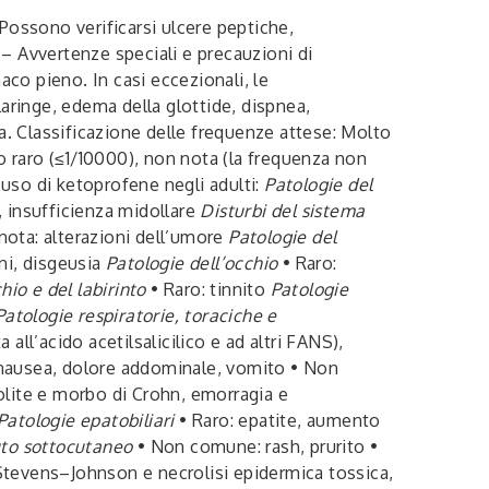
Possono verificarsi ulcere peptiche,
 – Avvertenze speciali e precauzioni di
aco pieno. In casi eccezionali, le
aringe, edema della glottide, dispnea,
a. Classificazione delle frequenze attese: Molto
o raro (≤1/10000), non nota (la frequenza non
’uso di ketoprofene negli adulti:
Patologie del
, insufficienza midollare
Disturbi del sistema
nota: alterazioni dell’umore
Patologie del
ni, disgeusia
Patologie dell’occhio
• Raro:
hio e del labirinto
• Raro: tinnito
Patologie
Patologie respiratorie, toraciche e
ll’acido acetilsalicilico e ad altri FANS),
nausea, dolore addominale, vomito • Non
colite e morbo di Crohn, emorragia e
Patologie epatobiliari
• Raro: epatite, aumento
suto sottocutaneo
• Non comune: rash, prurito •
i Stevens–Johnson e necrolisi epidermica tossica,