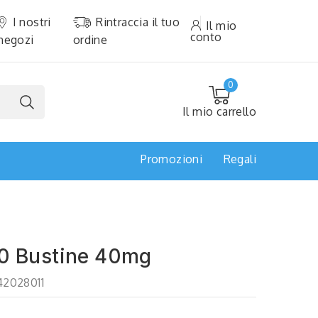
I nostri
Rintraccia il tuo
Il mio
conto
negozi
ordine
0
Il mio carrello
Promozioni
Regali
10 Bustine 40mg
42028011