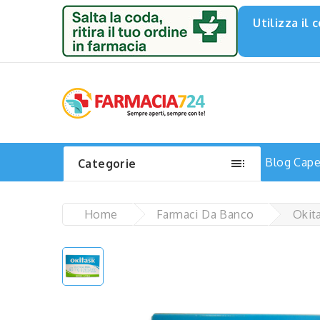
Utilizza il

Blog
Capel
Categorie
Home
Farmaci Da Banco
Okit