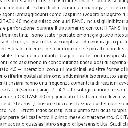
rafi sottostanti sui rischi gastrointestinali e cardiovascolar
umentare il rischio di ulcerazione o emorragia, come cortic
 o agenti antiaggreganti come l’aspirina (vedere paragrafo 4.5
TASK 40 mg granulato con altri FANS, inclusi gli inibitori 
e e perforazione: durante il trattamento con tutti i FANS, 
strointestinali, sono state riportate emorragia gastrointes
toria di ulcera, soprattutto se complicata da emorragia o per
trointestinale, ulcerazione o perforazione è più alto con do
ssibile. L’uso concomitante di agenti protettori (misoprost
ienti che assumono in concomitanza basse dosi di aspirina o
afo 4.5 – Interazioni con altri medicinali ed altre forme di i
ono riferire qualsiasi sintomo addominale (soprattutto sang
pazienti anziani hanno una frequenza aumentata di reazioni a
ere fatali (vedere paragrafo 4.2 – Posologia e modo di som
assumono OKITASK 40 mg granulato il trattamento deve esse
drome di Stevens–Johnson e necrolisi tossica epidermica, so
 4.8 – Effetti indesiderati). Nelle prime fasi della terapia 
aggior parte dei casi entro il primo mese di trattamento. OK
la mucosa o qualsiasi altro segno di ipersensibilità. Studi c