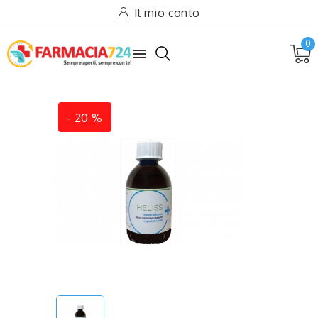
Il mio conto
0

-
20
%