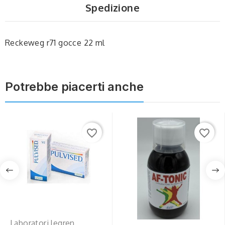
Spedizione
Reckeweg r71 gocce 22 ml
Potrebbe piacerti anche
favorite_border
favorite_border
Laboratori legren