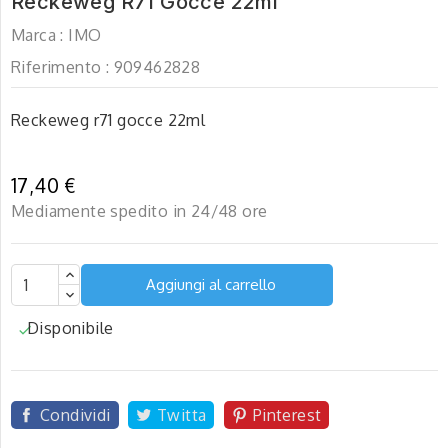
Reckeweg R71 Gocce 22ml
Marca :
IMO
Riferimento :
909462828
Reckeweg r71 gocce 22ml
17,40 €
Mediamente spedito in 24/48 ore
Aggiungi al carrello
Disponibile

Condividi
Twitta
Pinterest