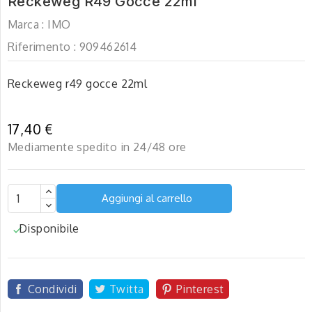
Reckeweg R49 Gocce 22ml
Marca :
IMO
Riferimento :
909462614
Reckeweg r49 gocce 22ml
17,40 €
Mediamente spedito in 24/48 ore
Aggiungi al carrello
Disponibile

Condividi
Twitta
Pinterest