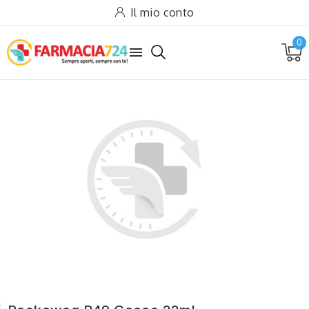
Il mio conto
0
