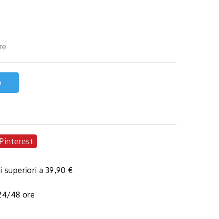
re
o
Pinterest
i superiori a 39,90 €
 24/48 ore