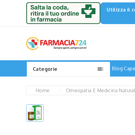
Utilizza il

Blog
Capel
Categorie
Home
Omeopatia E Medicina Natura