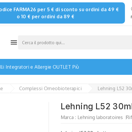
 codice FARMA26 per 5 € di sconto su ordini da 49 €
o 10 € per ordini da 89 €

li
Integratori e Allergie
OUTLET
Più
le
Complessi Omeobioterapici
Lehning L52 30
Lehning L52 30ml
Marca :
Lehning laboratoires
Ri