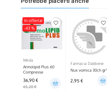
Potrebbe piacerti anche
In offerta!
favorite_border
favorite_border
-43 %
Meda
Farmacia Dabbene
Armolipid Plus 60
Nux vomica 30ch gr
Compresse
Prezzo
36,90 €
2,95 €
regolare
65,20 €