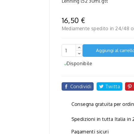
Lehning l52 30ml gtt
16,50 €
Mediamente spedito in 24/48 o
Aggiungi al carrell
Disponibile


Condividi
Twitta
Consegna gratuita per ordin
Spedizioni in tutta Italia in
Pagamenti sicuri