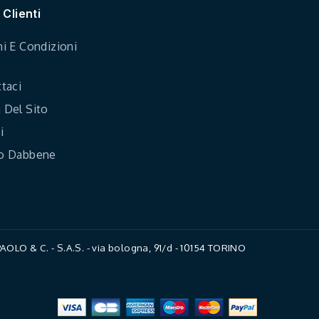
 Clienti
i E Condizioni
taci
Del Sito
i
o Dabbene
LO & C. - S.A.S. - via bologna, 91/d - 10154 TORINO