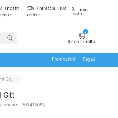
I nostri
Rintraccia il tuo
Il mio
conto
negozi
ordine
0
Il mio carrello
Promozioni
Regali
ml Gtt
 Gtt
ferimento :
909472058