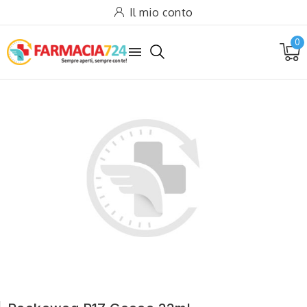
Il mio conto
0
