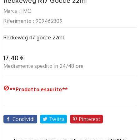
Reckeweg R17 Gocce 22ml
Marca :
IMO
Riferimento :
909462309
Reckeweg r17 gocce 22ml
17,40 €
Mediamente spedito in 24/48 ore

**Prodotto esaurito**
Condividi
Twitta
Pinterest