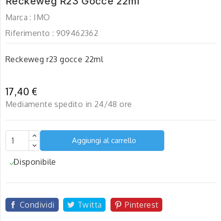
Reckeweg R23 Gocce 22ml
Marca :
IMO
Riferimento :
909462362
Reckeweg r23 gocce 22ml
17,40 €
Mediamente spedito in 24/48 ore
Aggiungi al carrello
Disponibile

Condividi
Twitta
Pinterest