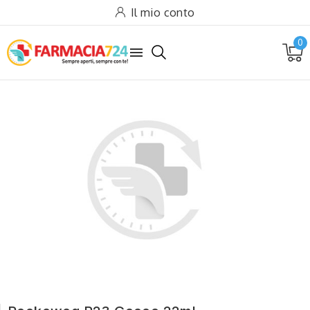
Il mio conto
0
