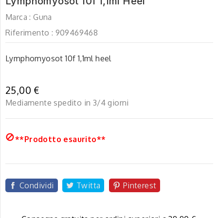
Lymphomyosot 10f 1,1ml Heel
Marca :
Guna
Riferimento :
909469468
Lymphomyosot 10f 1,1ml heel
25,00 €
Mediamente spedito in 3/4 giorni

**Prodotto esaurito**
Condividi
Twitta
Pinterest