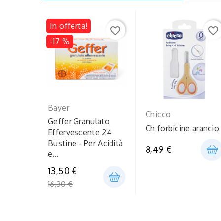
In offerta!
favorite_border
favorite_border
-17 %
Bayer
Chicco
Geffer Granulato
Ch forbicine arancio
Effervescente 24
Bustine - Per Acidità
8,49 €
e...
Prezzo
13,50 €
regolare
16,30 €