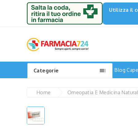
Utilizza il

Blog
Capel
Categorie
Home
Omeopatia E Medicina Natura