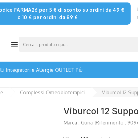
 codice FARMA26 per 5 € di sconto su ordini da 49 €
o 10 € per ordini da 89 €

li
Integratori e Allergie
OUTLET
Più
le
Complessi Omeobioterapici
Viburcol 12 Su
Viburcol 12 Suppo
Marca :
Guna
Riferimento :
909