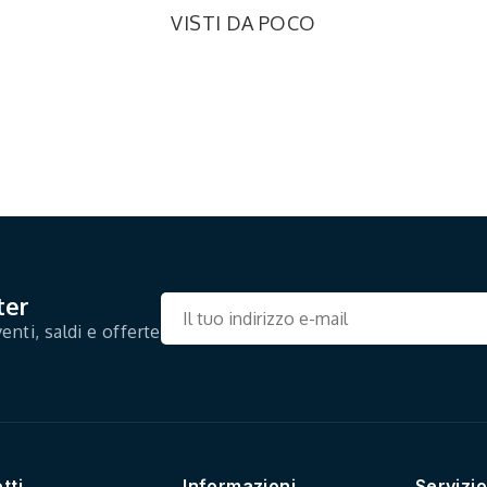
VISTI DA POCO
ter
enti, saldi e offerte
tti
Informazioni
Servizio