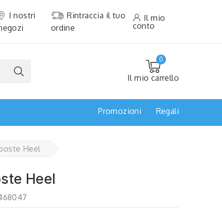
I nostri
Rintraccia il tuo
Il mio
conto
negozi
ordine
0
Il mio carrello
Promozioni
Regali
pposte Heel
ste Heel
468047