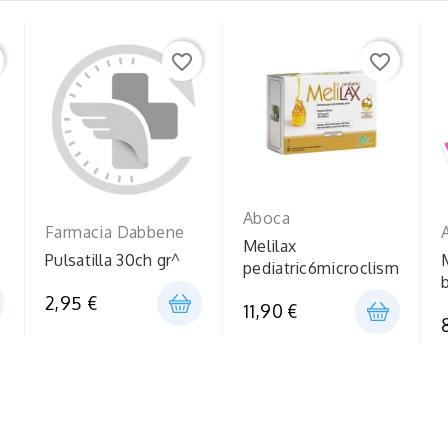
favorite_border
favorite_border
Aboca
Farmacia Dabbene
Melilax
Pulsatilla 30ch gr^
pediatric6microclism
2,95 €
11,90 €