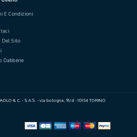
i E Condizioni
taci
Del Sito
i
o Dabbene
LO & C. - S.A.S. - via bologna, 91/d - 10154 TORINO