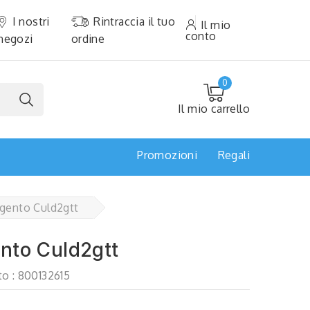
I nostri
Rintraccia il tuo
Il mio
conto
negozi
ordine
0
Il mio carrello
Promozioni
Regali
gento Culd2gtt
nto Culd2gtt
o :
800132615