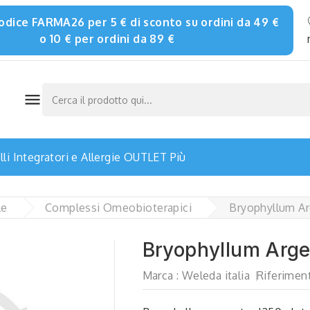
 codice FARMA26 per 5 € di sconto su ordini da 49 €
o 10 € per ordini da 89 €

li
Integratori e Allergie
OUTLET
Più
le
Complessi Omeobioterapici
Bryophyllum Ar
Bryophyllum Arge
Marca :
Weleda italia
Riferiment