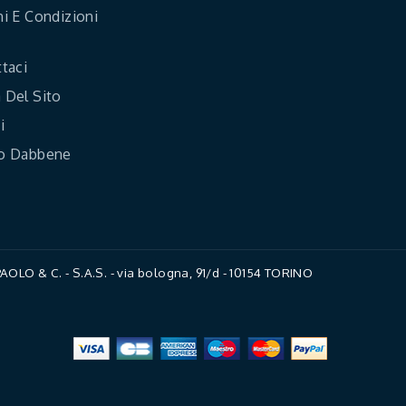
i E Condizioni
taci
Del Sito
i
o Dabbene
LO & C. - S.A.S. - via bologna, 91/d - 10154 TORINO