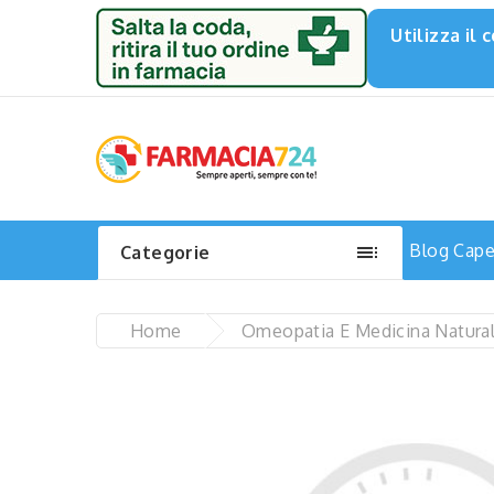
Utilizza il

Blog
Capel
Categorie
Home
Omeopatia E Medicina Natura