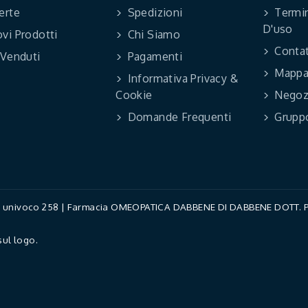
erte
Spedizioni
Termin
D'uso
vi Prodotti
Chi Siamo
Contat
 Venduti
Pagamenti
Mappa 
Informativa Privacy &
Cookie
Negoz
Domande Frequenti
Grupp
ce univoco 258 | Farmacia OMEOPATICA DABBENE DI DABBENE DOTT. PAO
sul logo.