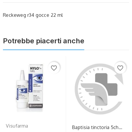
Reckeweg r34 gocce 22 ml
Potrebbe piacerti anche
favorite_border
favorite_border
Visufarma
Baptisia tinctoria 5ch