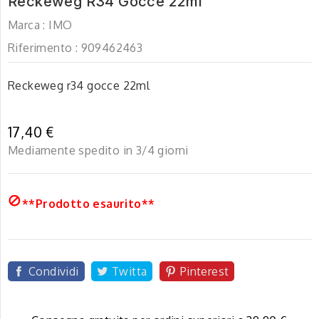
Reckeweg R34 Gocce 22ml
Marca :
IMO
Riferimento :
909462463
Reckeweg r34 gocce 22ml
17,40 €
Mediamente spedito in 3/4 giorni

**Prodotto esaurito**
Condividi
Twitta
Pinterest