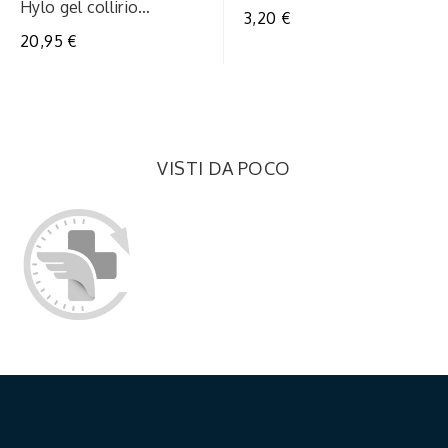
gr^
Hylo gel collirio
3,20 €
lubrif10ml
20,95 €
VISTI DA POCO