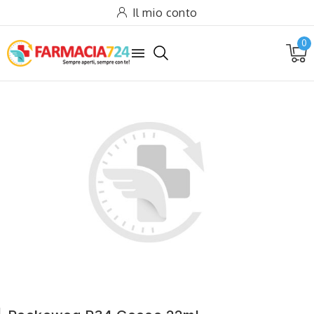
Il mio conto
0
