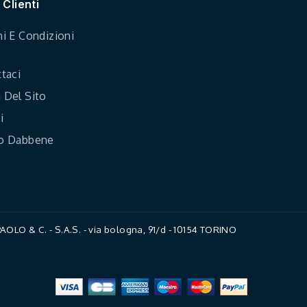
 Clienti
i E Condizioni
taci
Del Sito
i
o Dabbene
LO & C. - S.A.S. - via bologna, 91/d - 10154 TORINO