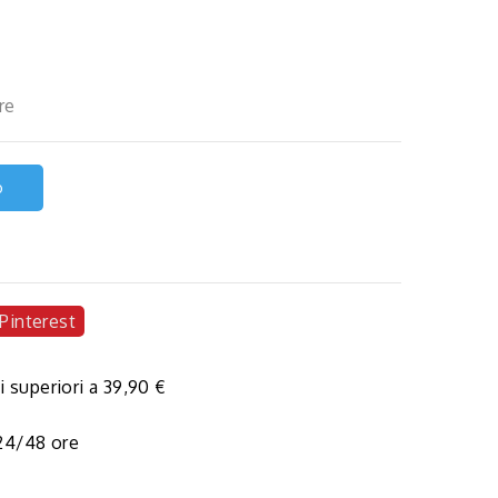
re
o
Pinterest
i superiori a 39,90 €
 24/48 ore