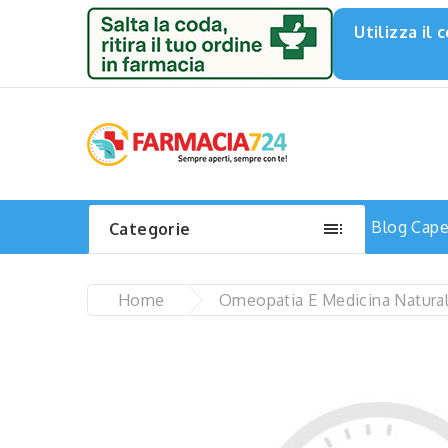
Utilizza il

Blog
Capel
Categorie
Home
Omeopatia E Medicina Natura