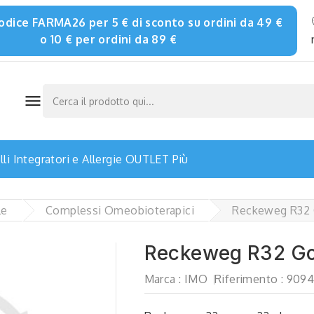
 codice FARMA26 per 5 € di sconto su ordini da 49 €
o 10 € per ordini da 89 €

li
Integratori e Allergie
OUTLET
Più
le
Complessi Omeobioterapici
Reckeweg R32 
Reckeweg R32 G
Marca :
IMO
Riferimento :
9094