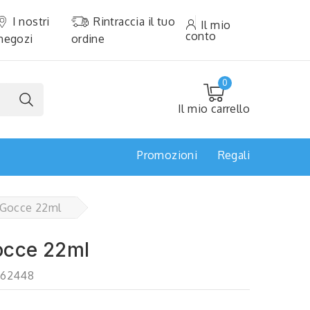
I nostri
Rintraccia il tuo
Il mio
conto
negozi
ordine
0
Il mio carrello
Promozioni
Regali
Gocce 22ml
occe 22ml
62448