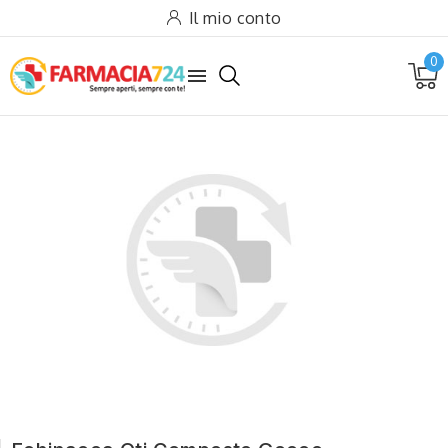
Il mio conto
0
