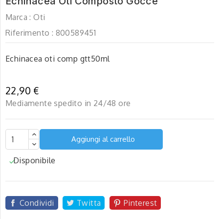
Echinacea Oti Composto Gocce
Marca :
Oti
Riferimento :
800589451
Echinacea oti comp gtt50ml
22,90 €
Mediamente spedito in 24/48 ore
Aggiungi al carrello
Disponibile

Condividi
Twitta
Pinterest