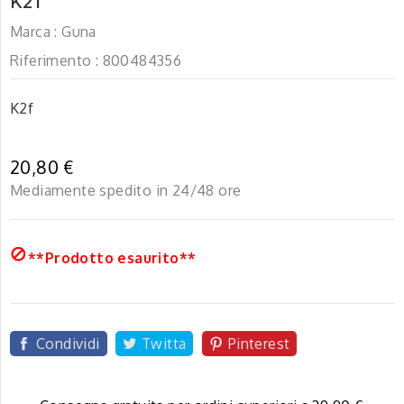
K2f
Marca :
Guna
Riferimento :
800484356
K2f
20,80 €
Mediamente spedito in 24/48 ore

**Prodotto esaurito**
Condividi
Twitta
Pinterest