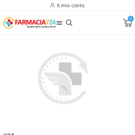
Il mio conto
0
