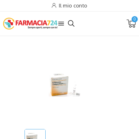
Il mio conto
0
