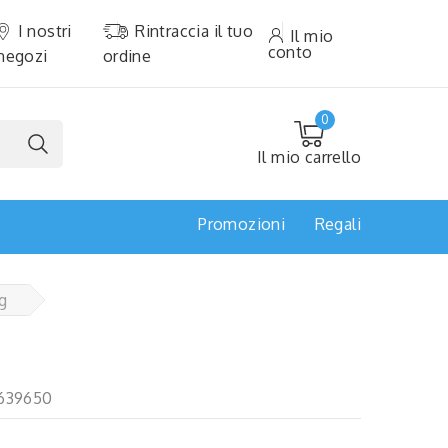
I nostri
Rintraccia il tuo
Il mio
conto
negozi
ordine
0
Il mio carrello
Promozioni
Regali
g
639650