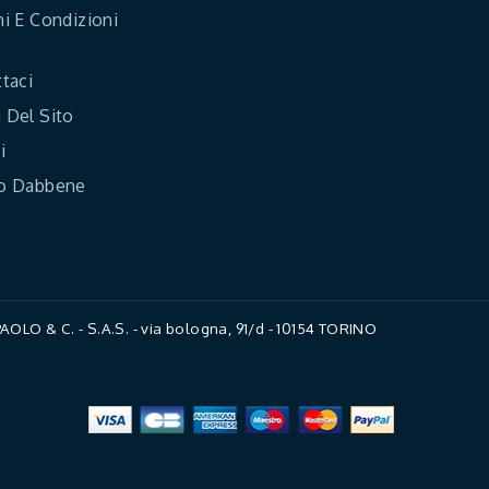
i E Condizioni
taci
Del Sito
i
o Dabbene
LO & C. - S.A.S. - via bologna, 91/d - 10154 TORINO