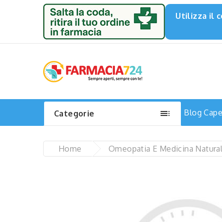
Utilizza il

Blog
Capel
Categorie
Home
Omeopatia E Medicina Natura