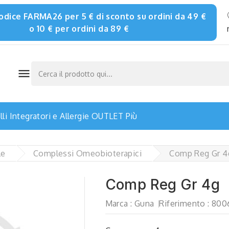
 codice FARMA26 per 5 € di sconto su ordini da 49 €
o 10 € per ordini da 89 €

li
Integratori e Allergie
OUTLET
Più
le
Complessi Omeobioterapici
Comp Reg Gr 4
Comp Reg Gr 4g
Marca :
Guna
Riferimento :
800