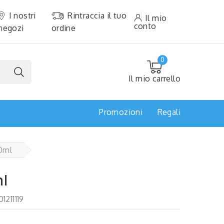
I nostri
Rintraccia il tuo
Il mio
conto
negozi
ordine
0
Il mio carrello
Promozioni
Regali
0ml
ml
01211119