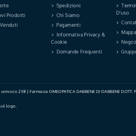
erte
Spedizioni
Termin
D'uso
vi Prodotti
Chi Siamo
Contat
 Venduti
Pagamenti
Mappa 
Informativa Privacy &
Cookie
Negoz
Domande Frequenti
Grupp
ce univoco 258 | Farmacia OMEOPATICA DABBENE DI DABBENE DOTT. PAO
sul logo.