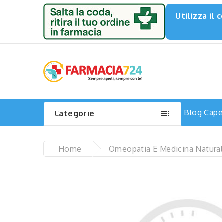
Utilizza il

Blog
Capel
Categorie
Home
Omeopatia E Medicina Natura