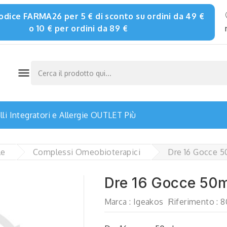
 codice FARMA26 per 5 € di sconto su ordini da 49 €
o 10 € per ordini da 89 €

li
Integratori e Allergie
OUTLET
Più
le
Complessi Omeobioterapici
Dre 16 Gocce 5
Dre 16 Gocce 50
Marca :
Igeakos
Riferimento :
8