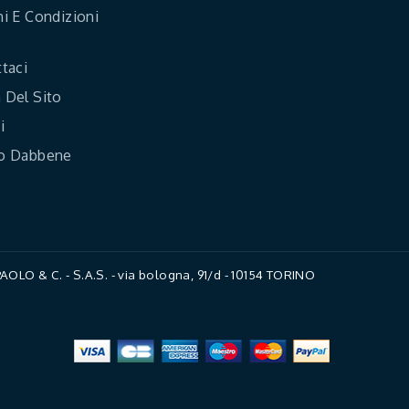
i E Condizioni
taci
Del Sito
i
o Dabbene
LO & C. - S.A.S. - via bologna, 91/d - 10154 TORINO