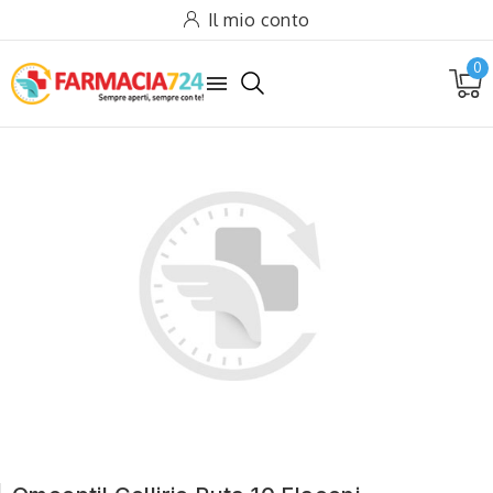
Il mio conto
0
