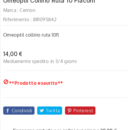
Omeoptil Collirio Ruta 10 Flaconi
Marca :
Cemon
Riferimento :
881095842
Omeoptil collirio ruta 10fl
14,00 €
Mediamente spedito in 3/4 giorni

**Prodotto esaurito**
Condividi
Twitta
Pinterest