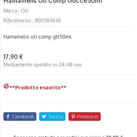
Hamamelis Oti Comp Gocce50ml
Marca :
Oti
Riferimento :
800589638
Hamamelis oti comp gtt50ml
17,90 €
Mediamente spedito in 24/48 ore

**Prodotto esaurito**
Condividi
Twitta
Pinterest