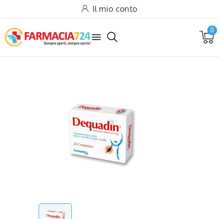
Il mio conto
0
