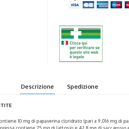
Descrizione
Spedizione
STITE
ntiene 10 mg di papaverina cloridrato (pari a 9,016 mg di pa
mpressa contiene 75 mg di lattosio e 42,8 mg di saccarosio e