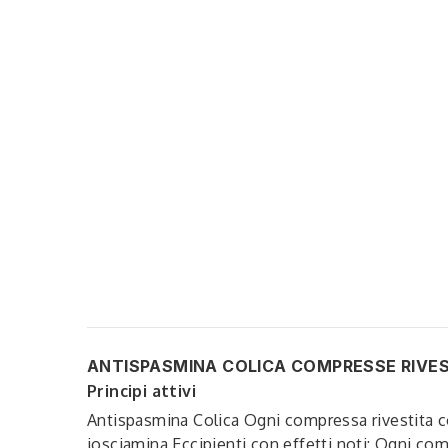
ANTISPASMINA COLICA COMPRESSE RIVE
Principi attivi
Antispasmina Colica Ogni compressa rivestita co
josciamina Eccipienti con effetti noti: Ogni co