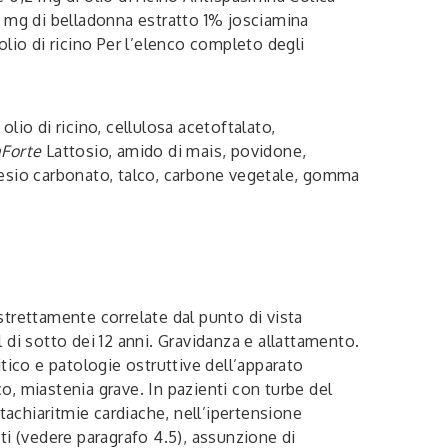
0 mg di belladonna estratto 1% josciamina
lio di ricino Per l’elenco completo degli
lio di ricino, cellulosa acetoftalato,
aForte
Lattosio, amido di mais, povidone,
agnesio carbonato, talco, carbone vegetale, gomma
e strettamente correlate dal punto di vista
di sotto dei 12 anni. Gravidanza e allattamento.
litico e patologie ostruttive dell’apparato
co, miastenia grave. In pazienti con turbe del
tachiaritmie cardiache, nell’ipertensione
ti (vedere paragrafo 4.5), assunzione di