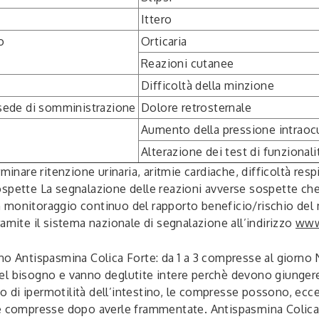
Ittero
o
Orticaria
Reazioni cutanee
Difficoltà della minzione
a sede di somministrazione
Dolore retrosternale
Aumento della pressione intraoc
Alterazione dei test di funzionali
minare ritenzione urinaria, aritmie cardiache, difficoltà resp
spette La segnalazione delle reazioni avverse sospette che 
monitoraggio continuo del rapporto beneficio/rischio del med
amite il sistema nazionale di segnalazione all’indirizzo
www.
no Antispasmina Colica Forte: da 1 a 3 compresse al giorno
l bisogno e vanno deglutite intere perchè devono giungere 
a o di ipermotilità dell’intestino, le compresse possono, ecc
le compresse dopo averle frammentate. Antispasmina Colica