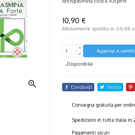
Antispasmina colica 30cprriv
10,90 €
Mediamente spedito in 24/48 o
Aggiungi al carrell
Disponibile


Condividi
Twitta
Consegna gratuita per ordin
Spedizioni in tutta Italia in
Pagamenti sicuri