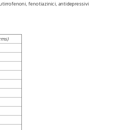
utirrofenoni, fenotiazinici, antidepressivi
rms)