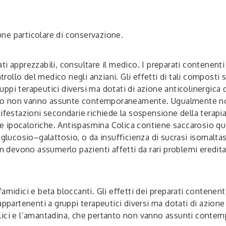
ne particolare di conservazione.
i apprezzabili, consultare il medico. I preparati contenenti
ontrollo del medico negli anziani. Gli effetti di tali compos
pi terapeutici diversi ma dotati di azione anticolinergica qu
ertanto non vanno assunte contemporaneamente. Ugualmente
ifestazioni secondarie richiede la sospensione della terapia
te ipocaloriche. Antispasmina Colica contiene saccarosio quind
i glucosio–galattosio, o da insufficienza di sucrasi isomal
n devono assumerlo pazienti affetti da rari problemi ereditari 
ici e beta bloccanti. Gli effetti dei preparati contenenti 
rtenenti a gruppi terapeutici diversi ma dotati di azione a
iciclici e l’amantadina, che pertanto non vanno assunti cont