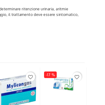
eterminare ritenzione urinaria, aritmie
aggio, il trattamento deve essere sintomatico,
-17 %
favorite_border
favorite_border