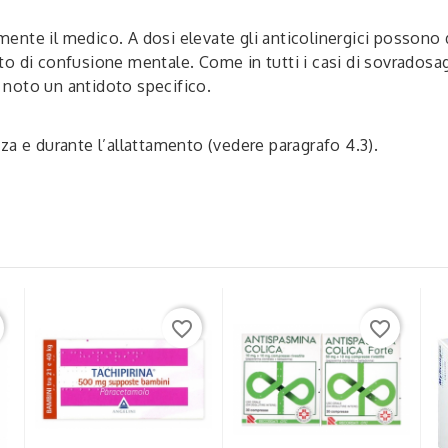
nte il medico. A dosi elevate gli anticolinergici possono d
stato di confusione mentale. Come in tutti i casi di sovrados
noto un antidoto specifico.
za e durante l’allattamento (vedere paragrafo 4.3).
favorite_border
favorite_border