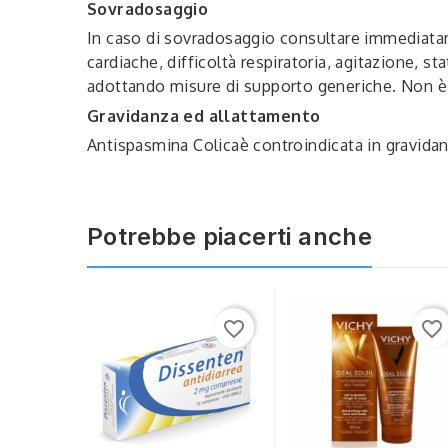
Sovradosaggio
In caso di sovradosaggio consultare immediatame
cardiache, difficoltà respiratoria, agitazione, 
adottando misure di supporto generiche. Non è 
Gravidanza ed allattamento
Antispasmina Colicaè controindicata in gravidan
Potrebbe piacerti anche
favorite_border
favorite_border