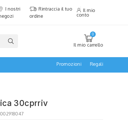
I nostri
Rintraccia il tuo
Il mio
conto
negozi
ordine
0
Il mio carrello
Promozioni
Regali
ica 30cprriv
002918047