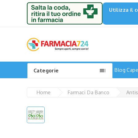
Utilizza il

Blog
Capel
Categorie
Home
Farmaci Da Banco
Anti