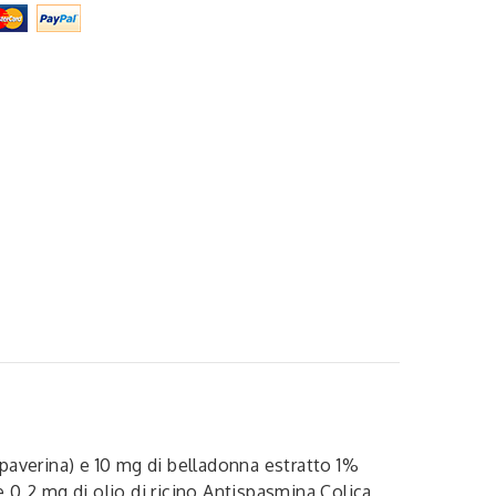
paverina) e 10 mg di belladonna estratto 1%
 0,2 mg di olio di ricino Antispasmina Colica