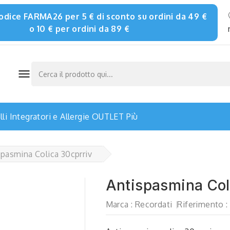
 codice FARMA26 per 5 € di sconto su ordini da 49 €
o 10 € per ordini da 89 €

li
Integratori e Allergie
OUTLET
Più
spasmina Colica 30cprriv
Antispasmina Col
Marca :
Recordati
Riferimento :