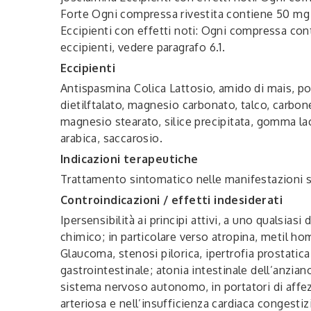
Forte Ogni compressa rivestita contiene 50 mg d
Eccipienti con effetti noti: Ogni compressa cont
eccipienti, vedere paragrafo 6.1.
Eccipienti
Antispasmina Colica
Lattosio, amido di mais, pov
dietilftalato, magnesio carbonato, talco, carbo
magnesio stearato, silice precipitata, gomma lac
arabica, saccarosio.
Indicazioni terapeutiche
Trattamento sintomatico nelle manifestazioni 
Controindicazioni / effetti indesiderati
Ipersensibilità ai principi attivi, a uno qualsias
chimico; in particolare verso atropina, metil ho
Glaucoma, stenosi pilorica, ipertrofia prostatica
gastrointestinale; atonia intestinale dell’anzian
sistema nervoso autonomo, in portatori di affezi
arteriosa e nell’insufficienza cardiaca congesti