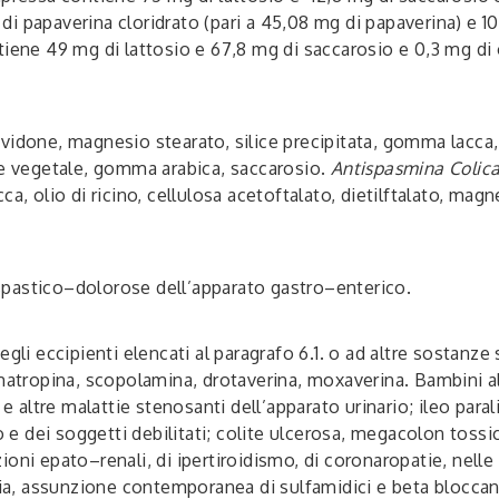
i papaverina cloridrato (pari a 45,08 mg di papaverina) e 1
iene 49 mg di lattosio e 67,8 mg di saccarosio e 0,3 mg di o
idone, magnesio stearato, silice precipitata, gomma lacca, o
ne vegetale, gomma arabica, saccarosio.
Antispasmina Colic
ca, olio di ricino, cellulosa acetoftalato, dietilftalato, m
spastico–dolorose dell’apparato gastro–enterico.
i degli eccipienti elencati al paragrafo 6.1. o ad altre sostanz
matropina, scopolamina, drotaverina, moxaverina. Bambini al 
 e altre malattie stenosanti dell’apparato urinario; ileo para
o e dei soggetti debilitati; colite ulcerosa, megacolon tossi
oni epato–renali, di ipertiroidismo, di coronaropatie, nelle 
zia, assunzione contemporanea di sulfamidici e beta bloccan