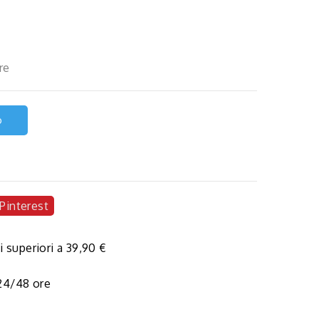
re
o
Pinterest
i superiori a 39,90 €
 24/48 ore