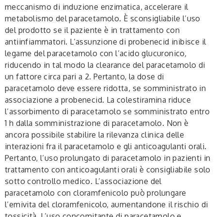
meccanismo di induzione enzimatica, accelerare il
metabolismo del paracetamolo. È sconsigliabile l’uso
del prodotto se il paziente è in trattamento con
antiinfiammatori. L’assunzione di probenecid inibisce il
legame del paracetamolo con l’acido glucuronico,
riducendo in tal modo la clearance del paracetamolo di
un fattore circa pari a 2. Pertanto, la dose di
paracetamolo deve essere ridotta, se somministrato in
associazione a probenecid. La colestiramina riduce
l’assorbimento di paracetamolo se somministrato entro
1 h dalla somministrazione di paracetamolo. Non è
ancora possibile stabilire la rilevanza clinica delle
interazioni fra il paracetamolo e gli anticoagulanti orali.
Pertanto, l’uso prolungato di paracetamolo in pazienti in
trattamento con anticoagulanti orali è consigliabile solo
sotto controllo medico. L’associazione del
paracetamolo con cloramfenicolo può prolungare
l’emivita del cloramfenicolo, aumentandone il rischio di
tossicità. L’uso concomitante di paracetamolo e