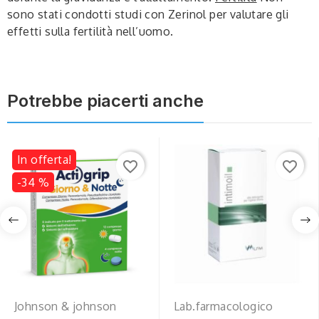
sono stati condotti studi con Zerinol per valutare gli
effetti sulla fertilità nell’uomo.
Potrebbe piacerti anche
In offerta!
favorite_border
favorite_border
-34 %
Johnson & johnson
Lab.farmacologico