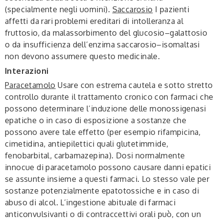
(specialmente negli uomini).
Saccarosio
I pazienti
affetti da rari problemi ereditari di intolleranza al
fruttosio, da malassorbimento del glucosio–galattosio
o da insufficienza dell’enzima saccarosio–isomaltasi
non devono assumere questo medicinale.
Interazioni
Paracetamolo
Usare con estrema cautela e sotto stretto
controllo durante il trattamento cronico con farmaci che
possono determinare l’induzione delle monossigenasi
epatiche o in caso di esposizione a sostanze che
possono avere tale effetto (per esempio rifampicina,
cimetidina, antiepilettici quali glutetimmide,
fenobarbital, carbamazepina). Dosi normalmente
innocue di paracetamolo possono causare danni epatici
se assunte insieme a questi farmaci. Lo stesso vale per
sostanze potenzialmente epatotossiche e in caso di
abuso di alcol. L’ingestione abituale di farmaci
anticonvulsivanti o di contraccettivi orali può, con un