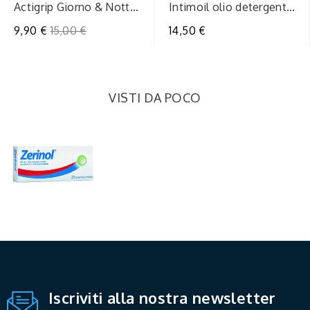
Actigrip Giorno & Notte
Intimoil olio detergente
12+4 Compresse –
igint200ml
Prezzo
9,90 €
15,00 €
14,50 €
Trattamento...
regolare
VISTI DA POCO
Iscriviti alla nostra newsletter