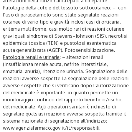
alterazioni della funzionalità epatica ed epatite.
Patologie della cute e del tessuto sottocutaneo
: – con
l’uso di paracetamolo sono state segnalate reazioni
cutanee di vario tipo e gravità inclusi casi di orticaria,
eritema multiforme, casi molto rari di reazioni cutanee
gravi quali sindrome di Stevens–Johnson (SJS), necrolisi
epidermica tossica (TEN) e pustolosi esantematica
acuta generalizzata (AGEP). Fotosensibilizzazione.
Patologie renali e urinarie
: – alterazioni renali
(insufficienza renale acuta, nefrite interstiziale,
ematuria, anuria), ritenzione urinaria.
Segnalazione delle
reazioni avverse sospette
La segnalazione delle reazioni
avverse sospette che si verificano dopo l’autorizzazione
del medicinale è importante, in quanto permette un
monitoraggio continuo del rapporto beneficio/rischio
del medicinale. Agli operatori sanitari è richiesto di
segnalare qualsiasi reazione avversa sospetta tramite il
sistema nazionale di segnalazione all’indirizzo:
www.agenziafarmaco.gov.it/it/responsabili.