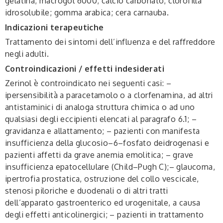
gelatina; macrogol 6000; calcio carbonato; clorofilla
idrosolubile; gomma arabica; cera carnauba.
Indicazioni terapeutiche
Trattamento dei sintomi dell’influenza e del raffreddore
negli adulti.
Controindicazioni / effetti indesiderati
Zerinol è controindicato nei seguenti casi: –
ipersensibilità a paracetamolo o a clorfenamina, ad altri
antistaminici di analoga struttura chimica o ad uno
qualsiasi degli eccipienti elencati al paragrafo 6.1; –
gravidanza e allattamento; – pazienti con manifesta
insufficienza della glucosio–6–fosfato deidrogenasi e
pazienti affetti da grave anemia emolitica; – grave
insufficienza epatocellulare (Child–Pugh C);– glaucoma,
ipertrofia prostatica, ostruzione del collo vescicale,
stenosi piloriche e duodenali o di altri tratti
dell’apparato gastroenterico ed urogenitale, a causa
degli effetti anticolinergici; – pazienti in trattamento