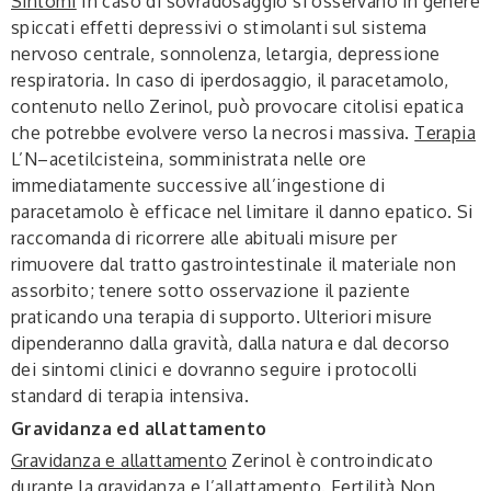
Sintomi
In caso di sovradosaggio si osservano in genere
spiccati effetti depressivi o stimolanti sul sistema
nervoso centrale, sonnolenza, letargia, depressione
respiratoria. In caso di iperdosaggio, il paracetamolo,
contenuto nello Zerinol, può provocare citolisi epatica
che potrebbe evolvere verso la necrosi massiva.
Terapia
L’N–acetilcisteina, somministrata nelle ore
immediatamente successive all’ingestione di
paracetamolo è efficace nel limitare il danno epatico. Si
raccomanda di ricorrere alle abituali misure per
rimuovere dal tratto gastrointestinale il materiale non
assorbito; tenere sotto osservazione il paziente
praticando una terapia di supporto. Ulteriori misure
dipenderanno dalla gravità, dalla natura e dal decorso
dei sintomi clinici e dovranno seguire i protocolli
standard di terapia intensiva.
Gravidanza ed allattamento
Gravidanza e allattamento
Zerinol è controindicato
durante la gravidanza e l’allattamento.
Fertilità
Non