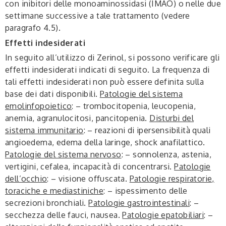
con inibitori delle monoaminossidasi (IMAO) o nelle due
settimane successive a tale trattamento (vedere
paragrafo 4.5).
Effetti indesiderati
In seguito all’utilizzo di Zerinol, si possono verificare gli
effetti indesiderati indicati di seguito. La frequenza di
tali effetti indesiderati non può essere definita sulla
base dei dati disponibili.
Patologie del sistema
emolinfopoietico
: – trombocitopenia, leucopenia,
anemia, agranulocitosi, pancitopenia.
Disturbi del
sistema immunitario
: – reazioni di ipersensibilità quali
angioedema, edema della laringe, shock anafilattico.
Patologie del sistema nervoso
: – sonnolenza, astenia,
vertigini, cefalea, incapacità di concentrarsi.
Patologie
dell’occhio
: – visione offuscata.
Patologie respiratorie,
toraciche e mediastiniche
: – ispessimento delle
secrezioni bronchiali.
Patologie gastrointestinali
: –
secchezza delle fauci, nausea.
Patologie epatobiliari
: –