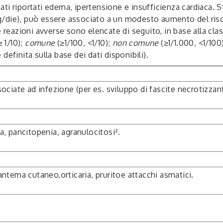
i riportati edema, ipertensione e insufficienza cardiaca. St
die), può essere associato a un modesto aumento del rischio
e reazioni avverse sono elencate di seguito, in base alla cla
≥ 1/10);
comune
(≥1/100, <1/10);
non comune
(≥1/1.000, <1/100
definita sulla base dei dati disponibili).
iate ad infezione (per es. sviluppo di fascite necrotizzant
, pancitopenia, agranulocitosi².
santema cutaneo,orticaria, pruritoe attacchi asmatici.