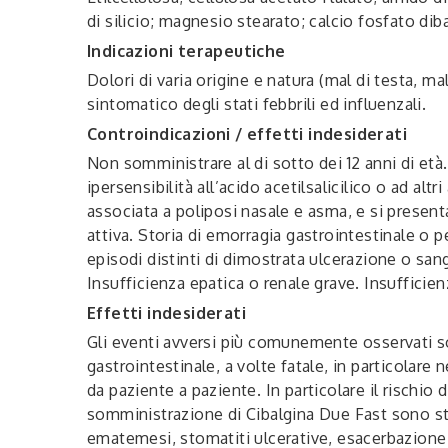
di silicio; magnesio stearato; calcio fosfato dib
Indicazioni terapeutiche
Dolori di varia origine e natura (mal di testa, m
sintomatico degli stati febbrili ed influenzali.
Controindicazioni / effetti indesiderati
Non somministrare al di sotto dei 12 anni di età. 
ipersensibilità all’acido acetilsalicilico o ad alt
associata a poliposi nasale e asma, e si present
attiva. Storia di emorragia gastrointestinale o p
episodi distinti di dimostrata ulcerazione o san
Insufficienza epatica o renale grave. Insufficie
Effetti indesiderati
Gli eventi avversi più comunemente osservati so
gastrointestinale, a volte fatale, in particolare
da paziente a paziente. In particolare il rischi
somministrazione di Cibalgina Due Fast sono stat
ematemesi, stomatiti ulcerative, esacerbazione