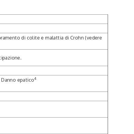
oramento di colite e malattia di Crohn (vedere
tipazione.
4
e. Danno epatico