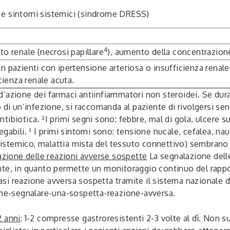
 e sintomi sistemici (sindrome DRESS)
4
to renale (necrosi papillare
), aumento della concentrazione 
n pazienti con ipertensione arteriosa o insufficienza renale,
ienza renale acuta.
d’azione dei farmaci antiinfiammatori non steroidei. Se du
 di un’infezione, si raccomanda al paziente di rivolgersi se
antibiotica. ²I primi segni sono: febbre, mal di gola, ulcere su
gabili. ³ I primi sintomi sono: tensione nucale, cefalea, na
stemico, malattia mista del tessuto connettivo) sembrano 
zione delle reazioni avverse sospette
La segnalazione dell
nte, in quanto permette un monitoraggio continuo del rappor
iasi reazione avversa sospetta tramite il sistema nazionale d
e-segnalare-una-sospetta-reazione-avversa.
2 anni
: 1-2 compresse gastroresistenti 2-3 volte al dì. Non 