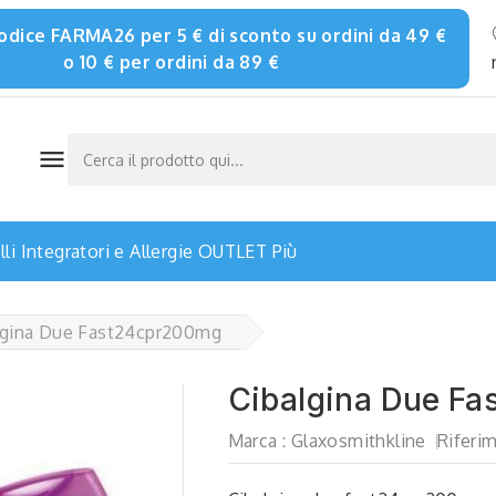
 codice FARMA26 per 5 € di sconto su ordini da 49 €
o 10 € per ordini da 89 €

li
Integratori e Allergie
OUTLET
Più
lgina Due Fast24cpr200mg
Cibalgina Due F
Marca :
Glaxosmithkline
Riferim