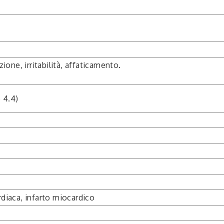
zione, irritabilità, affaticamento.
 4.4)
rdiaca, infarto miocardico