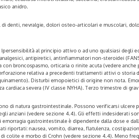
asico anidro.
al di denti, nevralgie, dolori osteo-articolari e muscolari, d
Ipersensibilità al principio attivo o ad uno qualsiasi degli e
ri analgesici, antipiretici, antinfiammatori non-steroidei (FAN
a con broncospasmo, orticaria o rinite acuta (vedere anche p
erforazione relativa a precedenti trattamenti attivi o storia
guinamento). Disturbi emopoietici di origine non nota. Emor
nza cardiaca severa (IV classe NYHA). Terzo trimestre di gra
no di natura gastrointestinale. Possono verificarsi ulcere 
 negli anziani (vedere sezione 4.4). Gli effetti indesiderati 
o di emorragia gastrointestinale è dipendente dalla dose e da
i riportati: nausea, vomito, diarrea, flatulenza, costipazi
 di colite e morbo di Crohn (vedere sezione 4.4). Meno fre