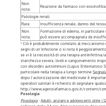
Non
Reazione da farmaco con eosinofilia
nota:
Patologie renali
Rara:
Insufficienza renale, danno del tessu
Non
Formazione di edema, in particolare i
nota:
può essere accompagnata da insuffic
¹ Ciò è probabilmente correlato al meccanismo 
segni di un’infezione o si nota il peggioramento
se vi è la necessità di una terapia antiinfettiva/
stanchezza severa, lividi e sanguinamento inspie
con disordini autoimmuni (Lupus Eritematoso Si
particolare nella terapia a lungo termine
Segnala
dopo l’autorizzazione del medicinale è importa
operatori sanitari è richiesto di segnalare quals
http://www.agenziafarmaco.gov.it/content/com
Posologia
Posologia
:
Adulti, anziani e adolescenti oltre i 1