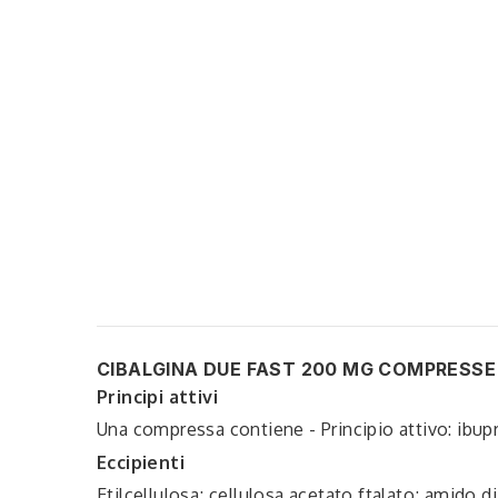
CIBALGINA DUE FAST 200 MG COMPRESSE
Principi attivi
Una compressa contiene - Principio attivo: ibup
Eccipienti
Etilcellulosa; cellulosa acetato ftalato; amido d