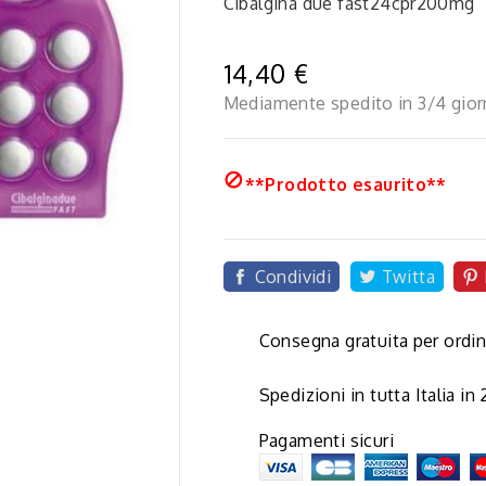
Cibalgina due fast24cpr200mg
14,40 €
Mediamente spedito in 3/4 gior

**Prodotto esaurito**
Condividi
Twitta

Consegna gratuita per ordin
Spedizioni in tutta Italia in
Pagamenti sicuri