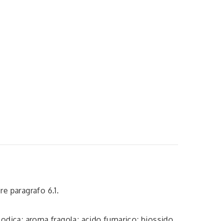
e paragrafo 6.1.
 sodica; aroma fragola; acido fumarico; biossido