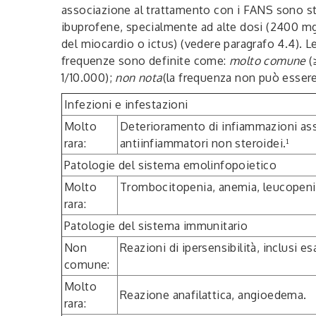
associazione al trattamento con i FANS sono stat
ibuprofene, specialmente ad alte dosi (2400 mg/
del miocardio o ictus) (vedere paragrafo 4.4). L
frequenze sono definite come:
molto comune
(
1/10.000);
non nota
(la frequenza non può essere 
Infezioni e infestazioni
Molto
Deterioramento di infiammazioni assoc
rara:
antiinfiammatori non steroidei.¹
Patologie del sistema emolinfopoietico
Molto
Trombocitopenia, anemia, leucopenia
rara:
Patologie del sistema immunitario
Non
Reazioni di ipersensibilità, inclusi e
comune:
Molto
Reazione anafilattica, angioedema.
rara: