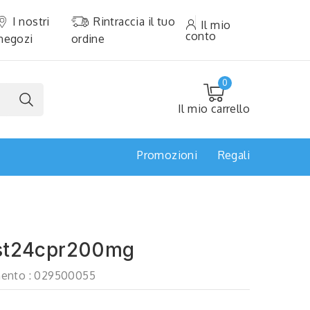
I nostri
Rintraccia il tuo
Il mio
conto
negozi
ordine
0
Il mio carrello
Promozioni
Regali
ast24cpr200mg
ento :
029500055