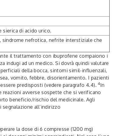
sierica di acido urico.
 sindrome nefrotica, nefrite interstiziale che
rante il trattamento con ibuprofene compaiono i
nza indugi ad un medico. Si dovrà quindi valutare
perficiali della bocca, sintomi simil-influenzali,
usea, vomito, febbre, disorientamento. I pazienti
4
essere predisposti (vedere paragrafo 4.4).
In
e reazioni avverse sospette che si verificano
to beneficio/rischio del medicinale. Agli
i segnalazione all’indirizzo
superare la dose di 6 compresse (1200 mg)