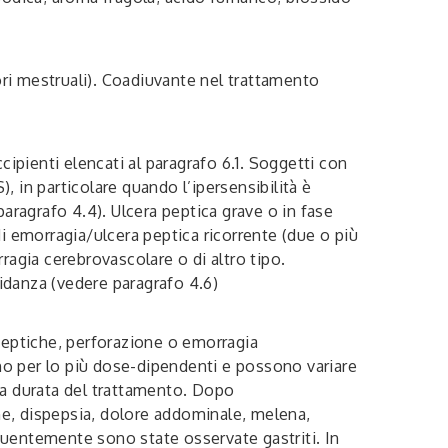
olori mestruali). Coadiuvante nel trattamento
ccipienti elencati al paragrafo 6.1. Soggetti con
S), in particolare quando l’ipersensibilità è
aragrafo 4.4). Ulcera peptica grave o in fase
 di emorragia/ulcera peptica ricorrente (due o più
ragia cerebrovascolare o di altro tipo.
vidanza (vedere paragrafo 4.6)
peptiche, perforazione o emorragia
sono per lo più dose-dipendenti e possono variare
lla durata del trattamento. Dopo
one, dispepsia, dolore addominale, melena,
quentemente sono state osservate gastriti. In