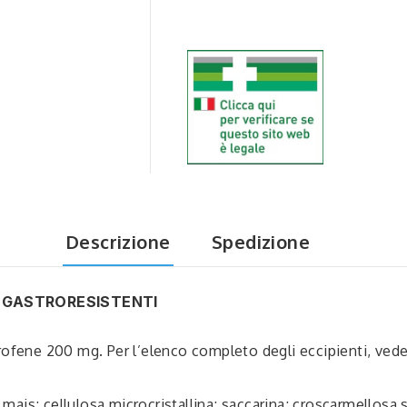
Descrizione
Spedizione
 GASTRORESISTENTI
rofene 200 mg. Per l’elenco completo degli eccipienti, veder
i mais; cellulosa microcristallina; saccarina; croscarmellosa