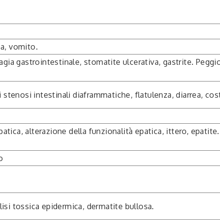
a, vomito.
gia gastrointestinale, stomatite ulcerativa, gastrite. Peggi
 stenosi intestinali diaframmatiche, flatulenza, diarrea, cos
patica, alterazione della funzionalità epatica, ittero, epatit
o
si tossica epidermica, dermatite bullosa.