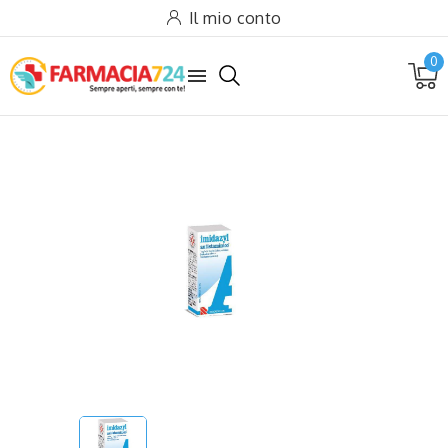
Il mio conto
0
