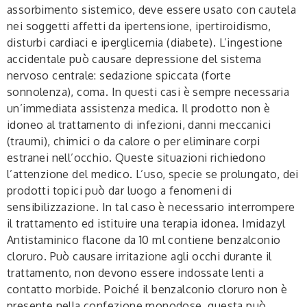
assorbimento sistemico, deve essere usato con cautela
nei soggetti affetti da ipertensione, ipertiroidismo,
disturbi cardiaci e iperglicemia (diabete). L’ingestione
accidentale può causare depressione del sistema
nervoso centrale: sedazione spiccata (forte
sonnolenza), coma. In questi casi è sempre necessaria
un’immediata assistenza medica. Il prodotto non è
idoneo al trattamento di infezioni, danni meccanici
(traumi), chimici o da calore o per eliminare corpi
estranei nell’occhio. Queste situazioni richiedono
l’attenzione del medico. L’uso, specie se prolungato, dei
prodotti topici può dar luogo a fenomeni di
sensibilizzazione. In tal caso è necessario interrompere
il trattamento ed istituire una terapia idonea. Imidazyl
Antistaminico flacone da 10 ml contiene benzalconio
cloruro. Può causare irritazione agli occhi durante il
trattamento, non devono essere indossate lenti a
contatto morbide. Poiché il benzalconio cloruro non è
presente nella confezione monodose, questa può