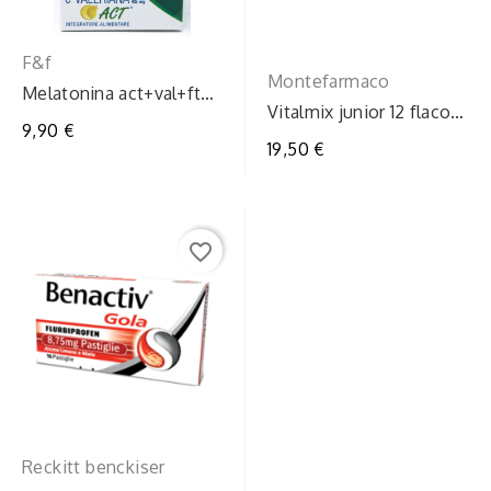
F&f
Montefarmaco
Melatonina act+val+ft5c
Vitalmix junior 12 flaconi
60 compresse
9,90 €
12ml
19,50 €
favorite_border
Reckitt benckiser