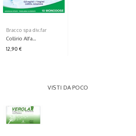
Bracco spa div.far
Collirio Alfa
Antistaminico 0,8
12,90 €
mg/ml + 1 mg/ml
Collirio...
VISTI DA POCO