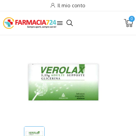
Il mio conto
0
