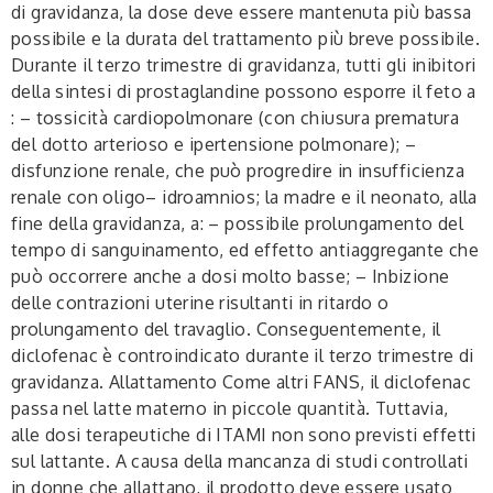
di gravidanza, la dose deve essere mantenuta più bassa
possibile e la durata del trattamento più breve possibile.
Durante il terzo trimestre di gravidanza, tutti gli inibitori
della sintesi di prostaglandine possono esporre il feto a
: – tossicità cardiopolmonare (con chiusura prematura
del dotto arterioso e ipertensione polmonare); –
disfunzione renale, che può progredire in insufficienza
renale con oligo– idroamnios; la madre e il neonato, alla
fine della gravidanza, a: – possibile prolungamento del
tempo di sanguinamento, ed effetto antiaggregante che
può occorrere anche a dosi molto basse; – Inbizione
delle contrazioni uterine risultanti in ritardo o
prolungamento del travaglio. Conseguentemente, il
diclofenac è controindicato durante il terzo trimestre di
gravidanza.
Allattamento
Come altri FANS, il diclofenac
passa nel latte materno in piccole quantità. Tuttavia,
alle dosi terapeutiche di ITAMI non sono previsti effetti
sul lattante. A causa della mancanza di studi controllati
in donne che allattano, il prodotto deve essere usato