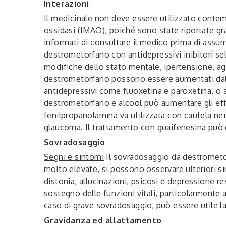
Interazioni
Il medicinale non deve essere utilizzato conte
ossidasi (IMAO), poiché sono state riportate gr
informati di consultare il medico prima di assum
destrometorfano con antidepressivi inibitori sel
modifiche dello stato mentale, ipertensione, agita
destrometorfano possono essere aumentati dall’
antidepressivi come fluoxetina e paroxetina, o 
destrometorfano e alcool può aumentare gli eff
fenilpropanolamina va utilizzata con cautela nei 
glaucoma. Il trattamento con guaifenesina può de
Sovradosaggio
Segni e sintomi
Il sovradosaggio da destrometorf
molto elevate, si possono osservare ulteriori si
distonia, allucinazioni, psicosi e depressione re
sostegno delle funzioni vitali, particolarmente a
caso di grave sovradosaggio, può essere utile la
Gravidanza ed allattamento