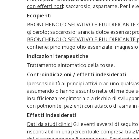
con effetti noti
: saccarosio, aspartame. Per l’el
Eccipienti
BRONCHENOLO SEDATIVO E FLUIDIFICANTE s
glicerolo; saccarosio; arancia dolce essenza; p
BRONCHENOLO SEDATIVO E FLUIDIFICANTE pas
contiene: pino mugo olio essenziale; magnesio 
Indicazioni terapeutiche
Trattamento sintomatico della tosse.
Controindicazioni / effetti indesiderati
Ipersensibilità ai principi attivi o ad uno qualsia
assumendo o hanno assunto nelle ultime due set
insufficienza respiratoria o a rischio di sviluppa
con polmonite, pazienti con attacco di asma in
Effetti indesiderati
Dati da studi clinici
Gli eventi avversi di seguito
riscontrabili in una percentuale compresa tra ≥
del sistema nervoso
§ sonnolenza.
Patologie de