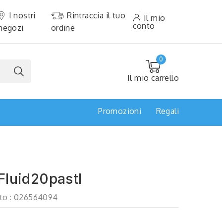
I nostri
Rintraccia il tuo
Il mio
conto
negozi
ordine
0
Il mio carrello
Promozioni
Regali
Fluid20pastl
to :
026564094