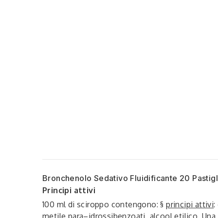
Bronchenolo Sedativo Fluidificante 20 Pastigl
Principi attivi
100 ml di sciroppo contengono: §
principi attivi
:
metile para–idrossibenzoati, alcool etilico. Una 