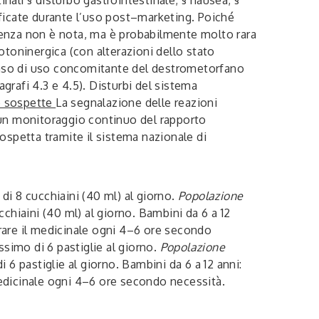
ficate durante l’uso post–marketing. Poiché
uenza non è nota, ma è probabilmente molto rara
toninergica (con alterazioni dello stato
in caso di uso concomitante del destrometorfano
agrafi 4.3 e 4.5).
Disturbi del sistema
e sospette
La segnalazione delle reazioni
 un monitoraggio continuo del rapporto
sospetta tramite il sistema nazionale di
 di 8 cucchiaini (40 ml) al giorno.
Popolazione
cchiaini (40 ml) al giorno.
Bambini da 6 a 12
trare il medicinale ogni 4–6 ore secondo
ssimo di 6 pastiglie al giorno.
Popolazione
i 6 pastiglie al giorno.
Bambini da 6 a 12 anni
:
 medicinale ogni 4–6 ore secondo necessità.