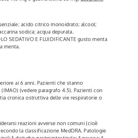
nziale; acido citrico monoidrato; alcool;
accarina sodica; acqua depurata.
NOLO SEDATIVO E FLUIDIFICANTE gusto menta
ma menta.
nferiore ai 6 anni. Pazienti che stanno
(IMAO) (vedere paragrafo 4.5). Pazienti con
ia cronica ostruttiva delle vie respiratorie o
nsiderarsi reazioni avverse non comuni (cioè
e secondo la classificazione MedDRA.
Patologie
inali
§ disturbo gastrointestinale; § nausea; §