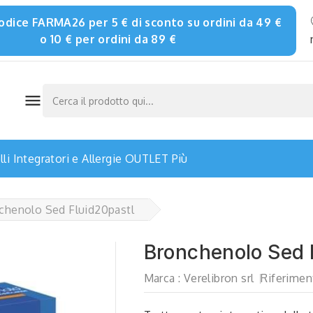
 codice FARMA26 per 5 € di sconto su ordini da 49 €
o 10 € per ordini da 89 €

li
Integratori e Allergie
OUTLET
Più
chenolo Sed Fluid20pastl
Bronchenolo Sed 
Marca :
Verelibron srl
Riferimen