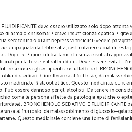
IDIFICANTE deve essere utilizzato solo dopo attenta val
o di asma o enfisema; • grave insufficienza epatica; • grav
ella serotonina o di antidepressivi triciclici (vedere paragra
 è accompagnata da febbre alta, rash cutaneo o mal di test
. Dopo 5–7 giorni di trattamento senza risultati apprezzabi
cinali per la tosse e il raffreddore. Deve essere evitato l’
Informazioni sugli eccipienti con effetti noti
BRONCHENOLO
i problemi ereditari di intolleranza al fruttosio, da malassor
to medicinale; § alcool etilico. Questo medicinale contien
vino. Può essere dannoso per gli alcolisti. Da tenere in consi
ischio come le persone affette da patologie epatiche o epile
ritardate).
BRONCHENOLO SEDATIVO E FLUIDIFICANTE past
tolleranza al fruttosio, da malassorbimento di glucosio–galatt
rtame. Questo medicinale contiene una fonte di fenilalanin