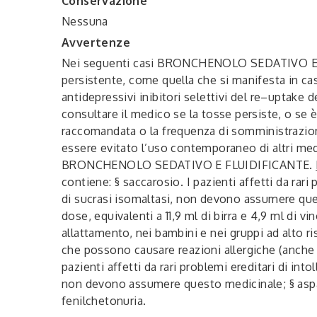
Conservazione
Nessuna
Avvertenze
Nei seguenti casi BRONCHENOLO SEDATIVO E FLU
persistente, come quella che si manifesta in cas
antidepressivi inibitori selettivi del re–uptake d
consultare il medico se la tosse persiste, o se
raccomandata o la frequenza di somministrazione
essere evitato l’uso contemporaneo di altri medi
BRONCHENOLO SEDATIVO E FLUIDIFICANTE.
contiene:
§ saccarosio. I pazienti affetti da rar
di sucrasi isomaltasi, non devono assumere ques
dose, equivalenti a 11,9 ml di birra e 4,9 ml di 
allattamento, nei bambini e nei gruppi ad alto r
che possono causare reazioni allergiche (anche 
pazienti affetti da rari problemi ereditari di in
non devono assumere questo medicinale; § aspa
fenilchetonuria.