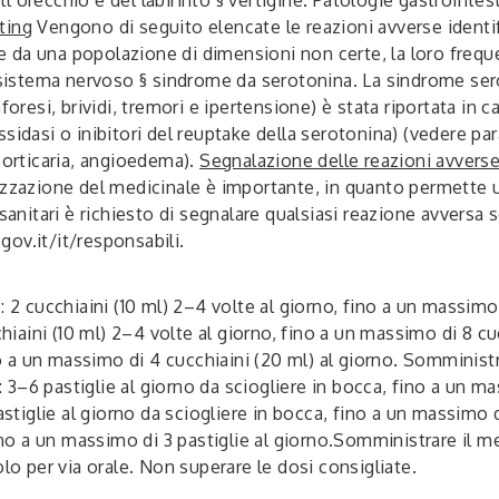
ting
Vengono di seguito elencate le reazioni avverse identi
 da una popolazione di dimensioni non certe, la loro freq
 sistema nervoso
§ sindrome da serotonina. La sindrome sero
aforesi, brividi, tremori e ipertensione) è stata riportata 
idasi o inibitori del reuptake della serotonina) (vedere par
, orticaria, angioedema).
Segnalazione delle reazioni avvers
rizzazione del medicinale è importante, in quanto permette
sanitari è richiesto di segnalare qualsiasi reazione avversa 
ov.it/it/responsabili.
: 2 cucchiaini (10 ml) 2–4 volte al giorno, fino a un massimo
chiaini (10 ml) 2–4 volte al giorno, fino a un massimo di 8 cu
ino a un massimo di 4 cucchiaini (20 ml) al giorno. Somminis
: 3–6 pastiglie al giorno da sciogliere in bocca, fino a un ma
astiglie al giorno da sciogliere in bocca, fino a un massimo d
fino a un massimo di 3 pastiglie al giorno.Somministrare il
o per via orale. Non superare le dosi consigliate.