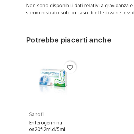
Non sono disponibili dati relativi a gravidanza 
somministrato solo in caso di effettiva necessit
Potrebbe piacerti anche
favorite_border
Sanofi
Enterogermina
os20fl2mld/5ml