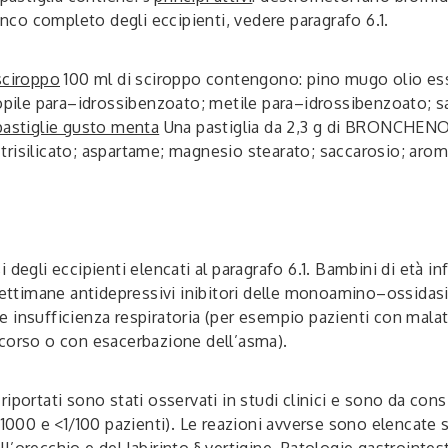
enco completo degli eccipienti, vedere paragrafo 6.1.
ciroppo
100 ml di sciroppo contengono: pino mugo olio esse
ropile para–idrossibenzoato; metile para–idrossibenzoato; s
tiglie gusto menta
Una pastiglia da 2,3 g di BRONCHE
trisilicato; aspartame; magnesio stearato; saccarosio; aro
si degli eccipienti elencati al paragrafo 6.1. Bambini di età i
timane antidepressivi inibitori delle monoamino–ossidasi 
re insufficienza respiratoria (per esempio pazienti con malatt
 corso o con esacerbazione dell’asma).
 riportati sono stati osservati in studi clinici e sono da co
1/1000 e <1/100 pazienti). Le reazioni avverse sono elencat
ll’orecchio e del labirinto
§ vertigine.
Patologie gastrointest