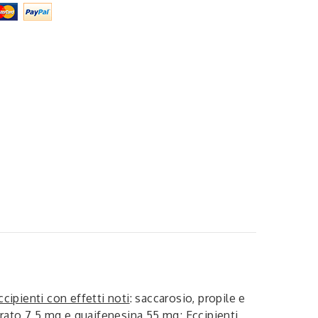
ccipienti con effetti noti
: saccarosio, propile e
rato 7,5 mg e guaifenesina 55 mg;
Eccipienti