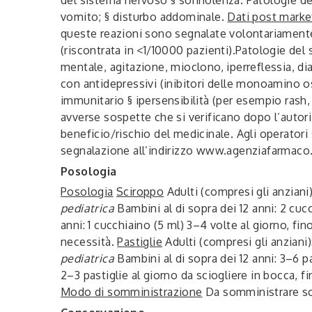
vomito; § disturbo addominale.
Dati post marke
queste reazioni sono segnalate volontariamente
(riscontrata in <1/10000 pazienti).
Patologie del
mentale, agitazione, mioclono, iperreflessia, di
con antidepressivi (inibitori delle monoamino oss
immunitario
§ ipersensibilità (per esempio rash
avverse sospette che si verificano dopo l’auto
beneficio/rischio del medicinale. Agli operatori 
segnalazione all’indirizzo www.agenziafarmaco.g
Posologia
Posologia
Sciroppo
Adulti
(compresi gli anziani)
pediatrica
Bambini al di sopra dei 12 anni
: 2 cuc
anni
: 1 cucchiaino (5 ml) 3–4 volte al giorno, f
necessità.
Pastiglie
Adulti
(compresi gli anziani)
pediatrica
Bambini al di sopra dei 12 anni
: 3–6 p
2–3 pastiglie al giorno da sciogliere in bocca, 
Modo di somministrazione
Da somministrare sol