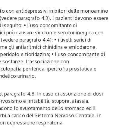
to con antidepressivi inibitori delle monoamino
(vedere paragrafo 4.3). I pazienti devono essere
di seguito: • l’uso concomitante di
clici può causare sindrome serotoninergica con
edere paragrafo 4.4); • i livelli serici di
e gli antiaritmici chinidina e amiodarone,
peridolo e tioridazina; • l’uso concomitante di
e sostanze. L’associazione con
ulopatia periferica, ipertrofia prostatica e
delico urinario.
l paragrafo 4.8. In caso di assunzione di dosi
osismo e irritabilità, stupore, atassia,
ndono lo svuotamento dello stomaco ed il
turbi a carico del Sistema Nervoso Centrale. In
con depressione respiratoria.