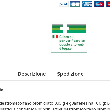
Descrizione
Spedizione
ie
 destrometorfano bromidrato 0,15 g e guaifenesina 1,00 g;
E
pastiglia contiene: §
principi attivi
: destrometorfano bromid