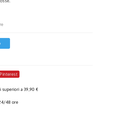
tosse.
re
o
Pinterest
i superiori a 39,90 €
 24/48 ore