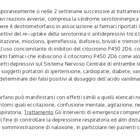
mporaneamente o nelle 2 settimane successive al trattamen
avi reazioni avverse, compresa la sindrome serotoninergica 
ere il destrometorfano in associazione ai farmaci riportati 
ettivi del re–uptake della serotonina o antidepressivi trici
zione, mioclono, iperreflessia, diaforesi, brividi e tremori (v
uso concomitante di inibitori del citocromo P450 2D6, com
altri farmaci che inibiscono il citocromo P450 2D6 come alo
etti depressivi sul Sistema Nervoso Centrale di entrambe l
soggetti portatori di ipertensione, cardiopatie, diabete, vasc
terminare dei falsi positivi al dosaggio dell’acido vanilman
ano può manifestarsi con effetti simili a quelli elencati ne
ntomi quali eccitazione, confusione mentale, agitazione, nerv
spiratoria.
Trattamento
Gli interventi di emergenza compre
l fine di controllare la depressione respiratoria ed altri dis
 somministrazione di naloxone, in particolare nei pazienti 