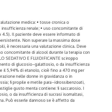
utazione medica: • tosse cronica o
e insufficienza renale; • uso concomitante di
fo 4.5). Il paziente deve essere informato di
a persistente. Non superare la massima dose
li, è necessaria una valutazione clinica. Deve
uso concomitante di alcool durante la terapia con
 SEDATIVO E FLUIDIFICANTE sciroppo
bimento di glucosio–galattosio, o da insufficienza
e il 5,94% di etanolo, cioè fino a 470 mg per
derazione nelle donne in gravidanza o in
ssia; § propile e metile para–idrossibenzoati,
iglie gusto menta contiene:
§ saccarosio. I
osio, o da insufficienza di sucrasi isomaltasi,
a. Può esserle dannoso se è affetto da