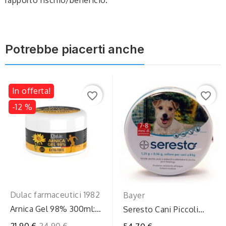
Potrebbe piacerti anche
In offerta!
favorite_border
favorite_border
-12 %
Dulac farmaceutici 1982
Bayer
Arnica Gel 98% 300ml:
Seresto Cani Piccoli
Sollievo Naturale
Collare 1-8kg
Prezzo
21,90 €
24,90 €