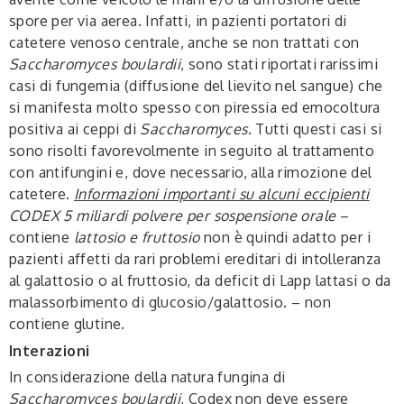
spore per via aerea. Infatti, in pazienti portatori di
catetere venoso centrale, anche se non trattati con
Saccharomyces boulardii
, sono stati riportati rarissimi
casi di fungemia (diffusione del lievito nel sangue) che
si manifesta molto spesso con piressia ed emocoltura
positiva ai ceppi di
Saccharomyces
. Tutti questi casi si
sono risolti favorevolmente in seguito al trattamento
con antifungini e, dove necessario, alla rimozione del
catetere.
Informazioni importanti su alcuni eccipienti
CODEX 5 miliardi polvere per sospensione orale
–
contiene
lattosio e fruttosio
non è quindi adatto per i
pazienti affetti da rari problemi ereditari di intolleranza
al galattosio o al fruttosio, da deficit di Lapp lattasi o da
malassorbimento di glucosio/galattosio. – non
contiene glutine.
Interazioni
In considerazione della natura fungina di
Saccharomyces boulardii
, Codex non deve essere