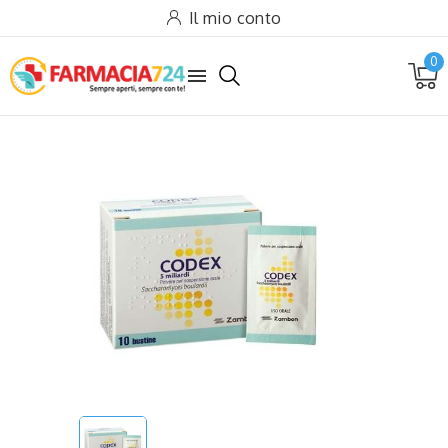
Il mio conto
0
