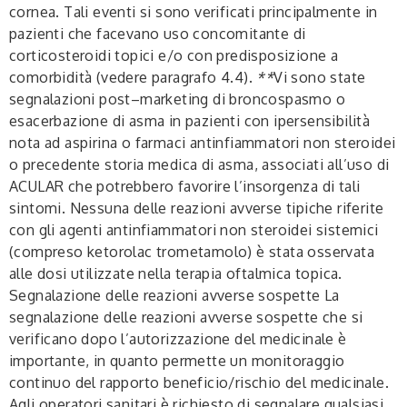
cornea. Tali eventi si sono verificati principalmente in
pazienti che facevano uso concomitante di
corticosteroidi topici e/o con predisposizione a
comorbidità (vedere paragrafo 4.4).
**
Vi sono state
segnalazioni post–marketing di broncospasmo o
esacerbazione di asma in pazienti con ipersensibilità
nota ad aspirina o farmaci antinfiammatori non steroidei
o precedente storia medica di asma, associati all’uso di
ACULAR che potrebbero favorire l’insorgenza di tali
sintomi. Nessuna delle reazioni avverse tipiche riferite
con gli agenti antinfiammatori non steroidei sistemici
(compreso ketorolac trometamolo) è stata osservata
alle dosi utilizzate nella terapia oftalmica topica.
Segnalazione delle reazioni avverse sospette La
segnalazione delle reazioni avverse sospette che si
verificano dopo l’autorizzazione del medicinale è
importante, in quanto permette un monitoraggio
continuo del rapporto beneficio/rischio del medicinale.
Agli operatori sanitari è richiesto di segnalare qualsiasi