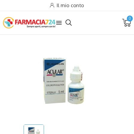
Il mio conto
0
