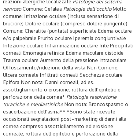
reazioni allergiche localizzate
Patologie del sistema
nervoso
Comune: Cefalea
Patologie dell’occhio
Molto
comune: Irritazione oculare (inclusa sensazione di
bruciore) Dolore oculare (compreso dolore pungente)
Comune: Cheratite (puntata) superficiale Edema oculare
e/o palpebrale Prurito oculare Iperemia congiuntivale
Infezione oculare Infiammazione oculare Irite Precipitati
corneali Emorragia retinica Edema maculare cistoide
Trauma oculare Aumento della pressione intraoculare
Offuscamento/riduzione della vista Non Comune:
Ulcera corneale Infiltrati corneali Secchezza oculare
Epifora Non nota: Danni corneali, ad es.
assottigliamento o erosione, rottura dell’epitelio e
perforazione della cornea*
Patologie respiratorie
toraciche e mediastiniche
Non nota: Broncospasmo o
esacerbazione dell’asma** *Sono state ricevute
occasionali segnalazioni post–marketing di danni alla
cornea compreso assottigliamento ed erosione
corneale, rottura dell’epitelio e perforazione della