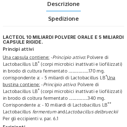
Descrizione
Spedizione
LACTEOL 10 MILIARDI POLVERE ORALE E 5 MILIARDI
CAPSULE RIGIDE.
Principi attivi
Una capsula contiene:
-
Principio attivo
: Polvere di
*
Lactobacillus LB
(corpi microbici inattivati e liofilizzati)
in brodo di cultura fermentato ................170 mg.
*
corrispondente a: - 5 miliardi di Lactobacillus LB
Una
bustina contiene:
-
Principio attivo
: Polvere di
*
Lactobacillus LB
(corpi microbici inattivati e liofilizzati)
in brodo di coltura fermentato ...............340 mg.
*
*
Corrispondente a: - 10 miliardi di Lactobacillus LB
Lactobacillus
fermentum
and
Lactobacillus delbrueckii
Per gli eccipienti v. par. 6.1
Eccipienti