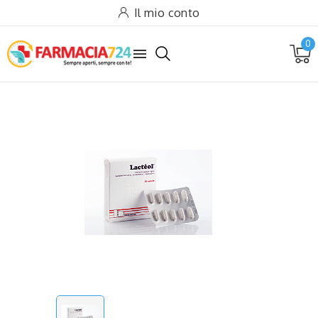
Il mio conto
0
