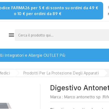
 codice FARMA26 per 5 € di sconto su ordini da 49 €
o 10 € per ordini da 89 €

li
Integratori e Allergie
OUTLET
Più
Medici
Prodotti Per La Protezione Degli Apparati
Digestivo Antone
Marca :
Marco antonetto sp
Rif