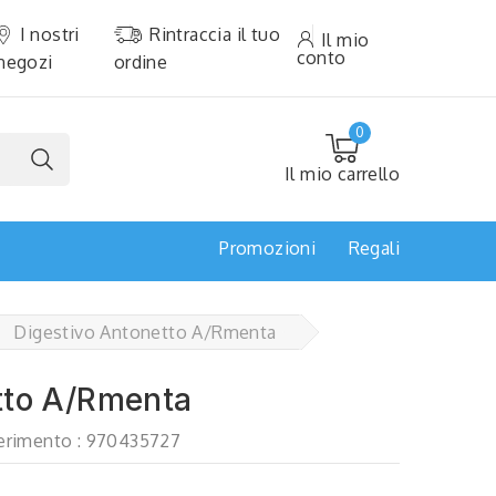
I nostri
Rintraccia il tuo
Il mio
conto
negozi
ordine
0
Il mio carrello
Promozioni
Regali
Digestivo Antonetto A/rmenta
tto A/rmenta
erimento :
970435727