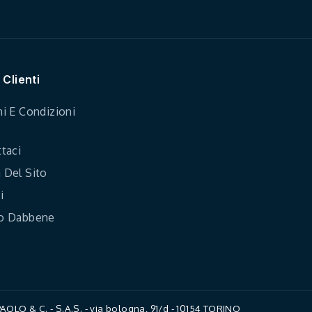
 Clienti
i E Condizioni
taci
Del Sito
i
o Dabbene
LO & C. - S.A.S. - via bologna, 91/d - 10154 TORINO