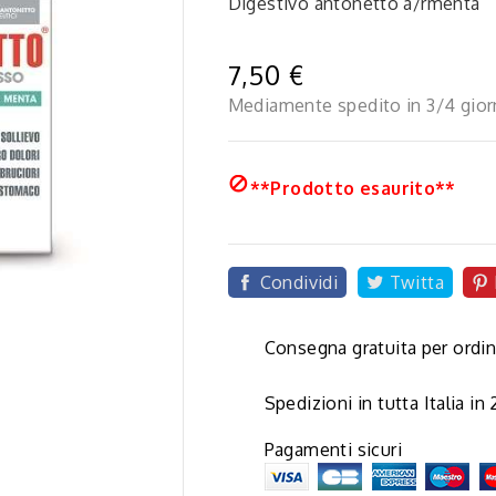
Digestivo antonetto a/rmenta
7,50 €
Mediamente spedito in 3/4 gior

**Prodotto esaurito**
Condividi
Twitta

Consegna gratuita per ordin
Spedizioni in tutta Italia in
Pagamenti sicuri