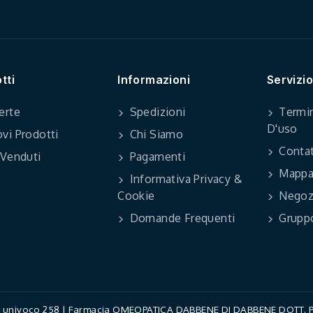
tti
Informazioni
Servizio
erte
Spedizioni
Termin
D'uso
vi Prodotti
Chi Siamo
Contat
 Venduti
Pagamenti
Mappa 
Informativa Privacy &
Cookie
Negoz
Domande Frequenti
Grupp
ce univoco 258 | Farmacia OMEOPATICA DABBENE DI DABBENE DOTT. PAO