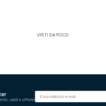
VISTI DA POCO
ter
enti, saldi e offerte