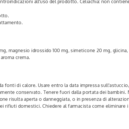
troindicazioni all'uso del prodotto. Celiachia: non contien
otto.
lattamento.
g, magnesio idrossido 100 mg, simeticone 20 mg, glicina, 
, aroma crema.
 fonti di calore. Usare entro la data impressa sull'astuccio/b
mente conservato. Tenere fuori dalla portata dei bambini. 
one risulta aperta o danneggiata, o in presenza di alterazion
ei rifiuti domestici. Chiedere al farmacista come eliminare i